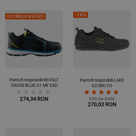
-10%
ULTIMELE BUCĂȚI
Pantofi respirabili REVOLT
Pantofi respirabili LAKE
CROSS BLUE O1 MF ESD
O2 SRC FO
SR
274,34 RON
299,96 RON
270,02 RON