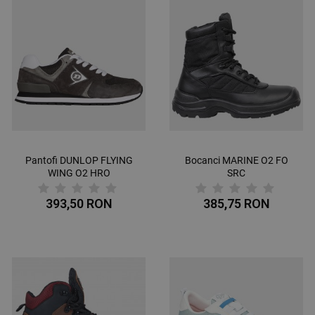
Pantofi DUNLOP FLYING
Bocanci MARINE О2 FO
WING O2 HRO
SRC
393,50 RON
385,75 RON