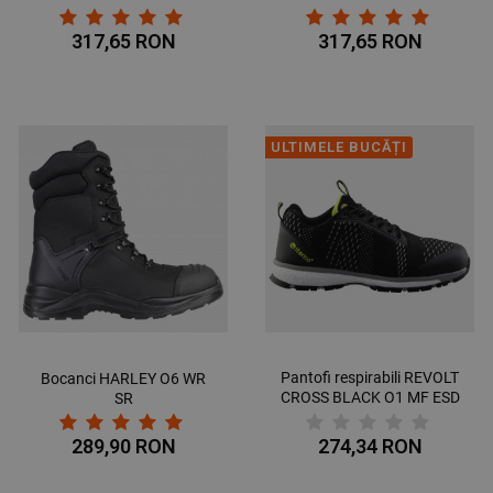
317,65 RON
317,65 RON
ULTIMELE BUCĂȚI
Pantofi respirabili REVOLT
Bocanci HARLEY О6 WR
CROSS BLACK O1 MF ESD
SR
SR
289,90 RON
274,34 RON