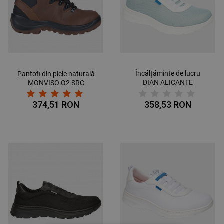
Încălțăminte de lucru
Pantofi din piele naturală
DIAN ALICANTE
MONVISO O2 SRC
ALBASTRU DESCHIS/ALB
O1 FO SRC 3534
374,51 RON
358,53 RON