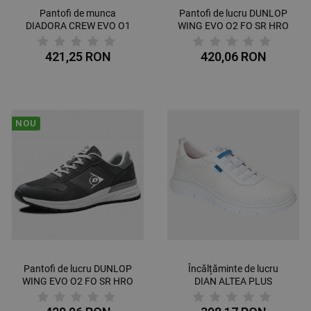
Pantofi de munca
Pantofi de lucru DUNLOP
DIADORA CREW EVO O1
WING EVO O2 FO SR HRO
SR ESD BLACK INCHIS
NAVY
421,25 RON
420,06 RON
NOU
Pantofi de lucru DUNLOP
Încălțăminte de lucru
WING EVO O2 FO SR HRO
DIAN ALTEA PLUS
DARK GREY
BLANCO O1 SRC