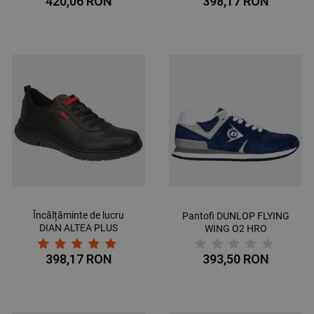
420,06 RON
398,17 RON
Încălțăminte de lucru
Pantofi DUNLOP FLYING
DIAN ALTEA PLUS
WING O2 HRO
BLANCO O1 SRC
398,17 RON
393,50 RON