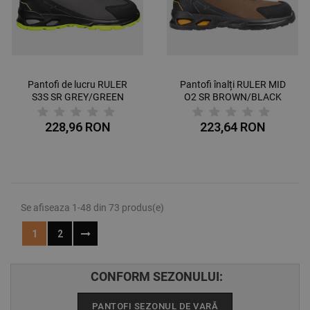
Pantofi de lucru RULER
Pantofi înalți RULER MID
S3S SR GREY/GREEN
O2 SR BROWN/BLACK
228,96 RON
223,64 RON
Se afiseaza 1-48 din 73 produs(e)
1
2
CONFORM SEZONULUI:
PANTOFI SEZONUL DE VARĂ