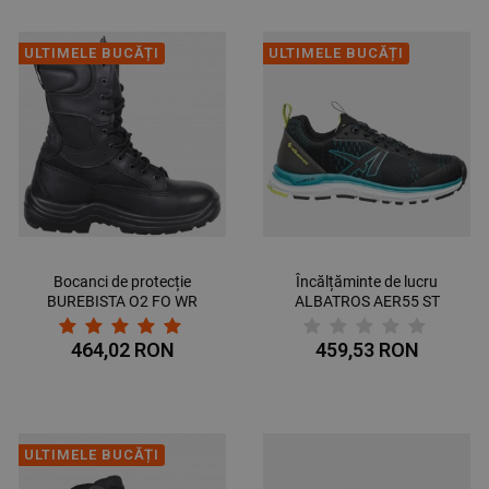
ULTIMELE BUCĂȚI
ULTIMELE BUCĂȚI
Bocanci de protecție
Încălțăminte de lucru
BUREBISTA O2 FO WR
ALBATROS AER55 ST
SRC
LOW O1 ESD HRO SRA
464,02 RON
459,53 RON
ULTIMELE BUCĂȚI