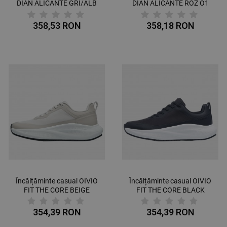
DIAN ALICANTE GRI/ALB
DIAN ALICANTE ROZ O1
O1 FO SRC 3533
FO SRC 3537
DE FUNCŢIONALITATE
358,53 RON
358,18 RON
NECLASIFICATE
Încălțăminte casual OIVIO
Încălțăminte casual OIVIO
FIT THE CORE BEIGE
FIT THE CORE BLACK
354,39 RON
354,39 RON