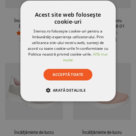
Acest site web folosește
cookie-uri
Încălțăminte de lucru
Încălțăminte de lucru
DIAN ALICANTE
DIAN ALICANTE ALB O1
Stenso.ro folosește cookie-uri pentru a
NEGRU/ROȘU O1 FO SRC
FO SRC 3531
îmbunătăți experiența utilizatorului. Prin
3535
358,53 RON
358,53 RON
utilizarea site-ului nostru web, sunteți de
acord cu toate cookie-urile în conformitate cu
Politica noastră privind cookie-urile.
Află mai
multe
ULTIMELE BUCĂȚI
ACCEPTĂ TOATE
ARATĂ DETALIILE
STRICT NECESARE
DE PERFORMANȚĂ
DE TARGETARE
Încălțăminte de lucru
Încălțăminte de lucru