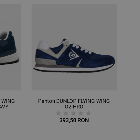
P WING
Pantofi DUNLOP FLYING WING
AVY
O2 HRO
393,50 RON