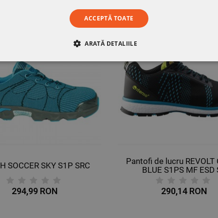
ACCEPTĂ TOATE
ULTIMELE BUCĂȚI
ARATĂ DETALIILE
RE
DE PERFORMANȚĂ
DE TARGETARE
DE FUN
Pantofi de lucru REVOL
H SOCCER SKY S1P SRC
BLUE S1PS MF ESD 
294,99 RON
290,14 RON