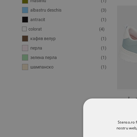
măsliniu
(1)
albastru deschis
(3)
antracit
(1)
colorat
(4)
кафяв велур
(1)
перла
(1)
зелена перла
(1)
шампанско
(1)
Înc
A
DESCH
Stenso.ro f
nostru web,