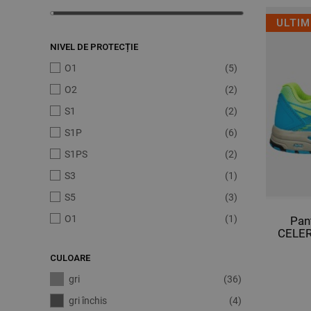
ULTIM
NIVEL DE PROTECȚIE
O1
(5)
O2
(2)
S1
(2)
S1P
(6)
S1PS
(2)
S3
(1)
S5
(3)
О1
(1)
Pan
CELER
CULOARE
gri
(36)
gri închis
(4)