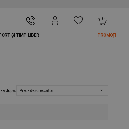
0
PORT ȘI TIMP LIBER
PROMOȚII

ază după:
Pret - descrescator