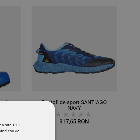
ecție
Pantofi de sport SANTIAGO
RC
NAVY
317,65 RON
ea site-ului
vind cookie-