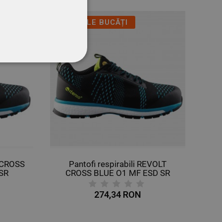
ULTIMELE BUCĂȚI
CŢIONALITATE
T CROSS
Pantofi respirabili REVOLT
SR
CROSS BLUE O1 MF ESD SR
274,34 RON