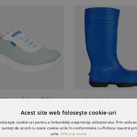
ălțăminte de lucru DIAN
Cizme de lucru și prot
LICANTE ALBASTRU
SAFEST BLUE S5 S
IS/ALB O1 FO SRC 3534
Acest site web folosește cookie-uri
358,53 RON
346,40 RON
olosește cookie-uri pentru a îmbunătăți experiența utilizatorului. Prin utilizar
 sunteți de acord cu toate cookie-urile în conformitate cu Politica noastră pri
urile.
Află mai multe