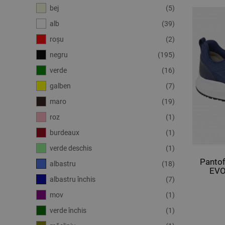
bej
(5)
alb
(39)
roșu
(2)
negru
(195)
verde
(16)
galben
(7)
maro
(19)
roz
(1)
burdeaux
(1)
verde deschis
(1)
Panto
albastru
(18)
EVO
albastru închis
(7)
mov
(1)
verde închis
(1)