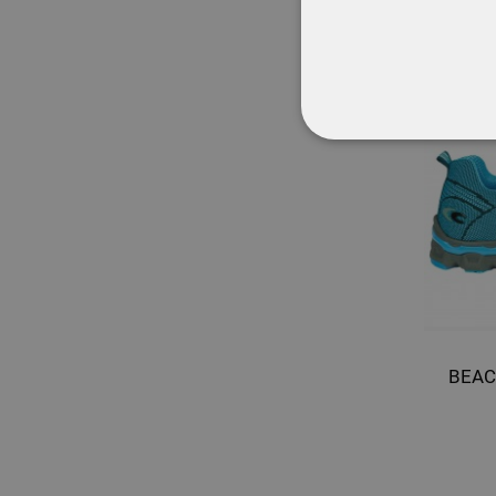
STRICT NECESA
NECLASIFICATE
BEAC