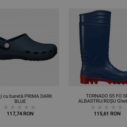
TORNADO S5 FO S
ți cu baretă PRIMA DARK
ALBASTRU/ROȘU Ghet
BLUE
protecție
117,74 RON
115,61 RON