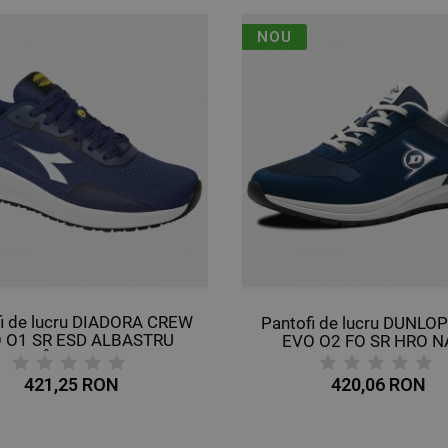
NOU
fi de lucru DIADORA CREW
Pantofi de lucru DUNLO
 O1 SR ESD ALBASTRU
EVO O2 FO SR HRO N
ÎNCHIS
421,25 RON
420,06 RON