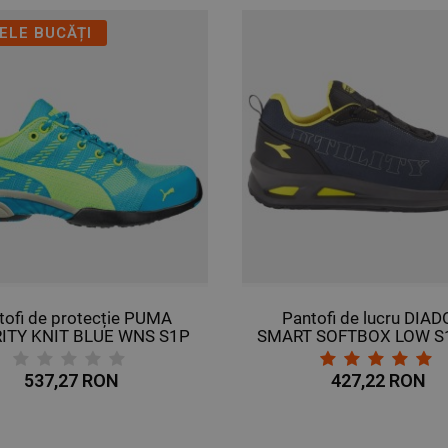
ELE BUCĂȚI
tofi de protecție PUMA
Pantofi de lucru DIA
ITY KNIT BLUE WNS S1P
SMART SOFTBOX LOW S
HRO SRC
SR ESD
537,27 RON
427,22 RON