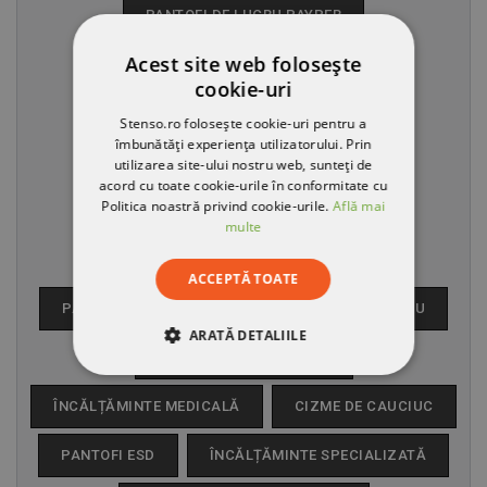
PANTOFI DE LUCRU PAYPER
Acest site web folosește
PANTOFI DE LUCRU DIADORA
cookie-uri
PANTOFI DE LUCRU PANDA
Stenso.ro folosește cookie-uri pentru a
îmbunătăți experiența utilizatorului. Prin
PANTOFI DE LUCRU COFRA
utilizarea site-ului nostru web, sunteți de
acord cu toate cookie-urile în conformitate cu
Politica noastră privind cookie-urile.
Află mai
PANTOFI DE LUCRU PUMA
multe
PANTOFI ȘI SABOȚI DIAN
ACCEPTĂ TOATE
PANTOFI DE PROTECȚIE
BOCANCI DE LUCRU
ARATĂ DETALIILE
SANDALE DE PROTECȚIE
STRICT NECESARE
ÎNCĂLȚĂMINTE MEDICALĂ
CIZME DE CAUCIUC
DE PERFORMANȚĂ
PANTOFI ESD
ÎNCĂLȚĂMINTE SPECIALIZATĂ
DE TARGETARE