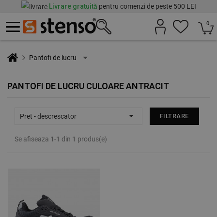
Livrare gratuită
pentru comenzi de peste 500 LEI
0
Pantofi de lucru
PANTOFI DE LUCRU CULOARE ANTRACIT

Pret - descrescator
FILTRARE
Se afiseaza 1-1 din 1 produs(e)