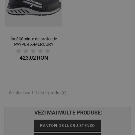
Încălțăminte de protecție
PAYPER X-MERCURY
S1PS ESD ANTHRACITE
SPACE
423,02 RON
Se afiseaza 1-1 din 1 produs(e)
VEZI MAI MULTE PRODUSE:
PANTOFI DE LUCRU STENSO