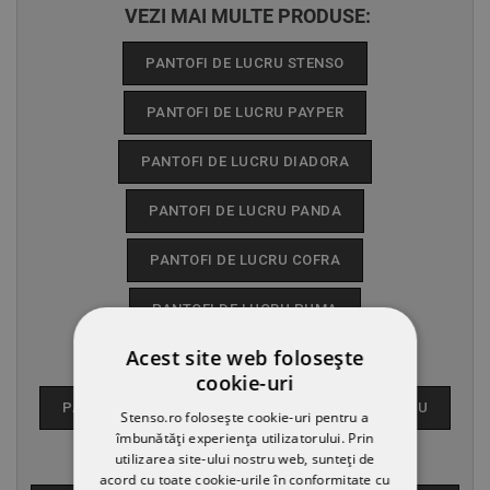
VEZI MAI MULTE PRODUSE:
PANTOFI DE LUCRU STENSO
PANTOFI DE LUCRU PAYPER
PANTOFI DE LUCRU DIADORA
PANTOFI DE LUCRU PANDA
PANTOFI DE LUCRU COFRA
PANTOFI DE LUCRU PUMA
Acest site web folosește
PANTOFI ȘI SABOȚI DIAN
cookie-uri
PANTOFI DE PROTECȚIE
BOCANCI DE LUCRU
Stenso.ro folosește cookie-uri pentru a
îmbunătăți experiența utilizatorului. Prin
SANDALE DE PROTECȚIE
utilizarea site-ului nostru web, sunteți de
acord cu toate cookie-urile în conformitate cu