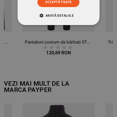
ACCEPTĂ TOATE
ARATĂ DETALIILE
STRICT NECESARE
DE PERFORMANȚĂ
Bluză cu mânecă lungă PAYPER MISTRAL+ ALBASTRU MARIN
Pantaloni costum de bărbați STENSO CHINO NEGRU
DE TARGETARE
120,69 RON
DE FUNCŢIONALITATE
NECLASIFICATE
VEZI MAI MULT DE LA
MARCA
PAYPER