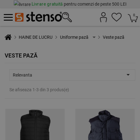
Livrare gratuită
pentru comenzi de peste 500 LEI
0
HAINE DE LUCRU
Uniforme pază
Veste pază
VESTE PAZĂ

Relevanta
Se afiseaza 1-3 din 3 produs(e)