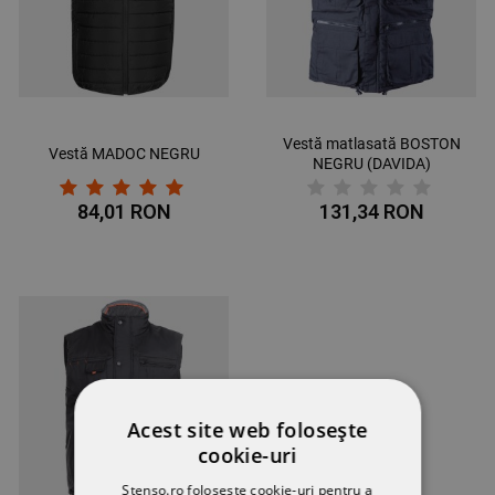
Vestă matlasată BOSTON
Vestă MADOC NEGRU
NEGRU (DAVIDA)
84,01 RON
131,34 RON
Acest site web folosește
cookie-uri
Stenso.ro folosește cookie-uri pentru a