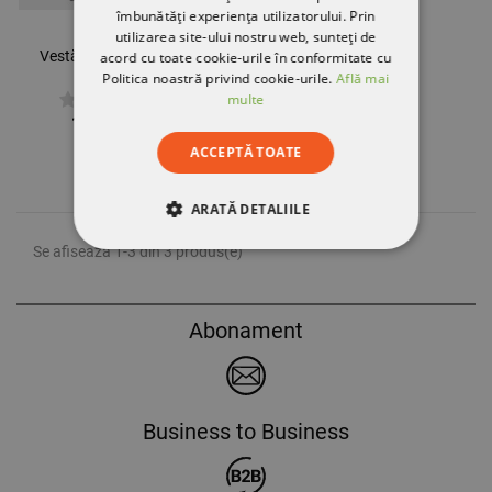
îmbunătăți experiența utilizatorului. Prin
utilizarea site-ului nostru web, sunteți de
Vestă de lucru PRESTON
acord cu toate cookie-urile în conformitate cu
NEGRU
Politica noastră privind cookie-urile.
Află mai
multe
127,79 RON
ACCEPTĂ TOATE
ARATĂ DETALIILE
Se afiseaza 1-3 din 3 produs(e)
STRICT NECESARE
DE PERFORMANȚĂ
Abonament
DE TARGETARE
DE FUNCŢIONALITATE
Business to Business
NECLASIFICATE