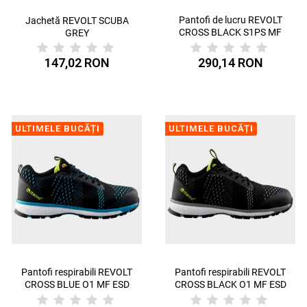
Pantofi de lucru REVOLT
Jachetă REVOLT SCUBA
CROSS BLACK S1PS MF
GREY
ESD SR
147,02 RON
290,14 RON
ULTIMELE BUCĂȚI
ULTIMELE BUCĂȚI
Pantofi respirabili REVOLT
Pantofi respirabili REVOLT
CROSS BLUE O1 MF ESD
CROSS BLACK O1 MF ESD
SR
SR