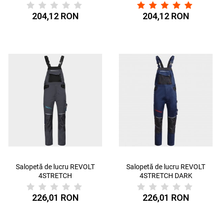
GREY/BLACK/PETROL
NEGRU/GRI ÎNCHIS/GRI
204,12 RON
204,12 RON
Salopetă de lucru REVOLT
Salopetă de lucru REVOLT
4STRETCH
4STRETCH DARK
GRI/NEGRU/PETROL
BLUE/BLACK/RED
226,01 RON
226,01 RON