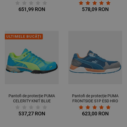
GREY/GREEN S1PS ESD
HRO SRC
FO HRO SR
651,99 RON
578,09 RON
ULTIMELE BUCĂȚI
Pantofi de protecție PUMA
Pantofi de protecție PUMA
CELERITY KNIT BLUE
FRONTSIDE S1P ESD HRO
WNS S1P HRO SRC
SRC
537,27 RON
623,00 RON