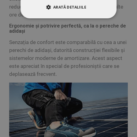
reducerea oboselii musculare, chiar și după multe
ARATĂ DETALIILE
ore de purtare.
STRICT NECESARE
Ergonomie și potrivire perfectă, ca la o pereche de
adidași
DE PERFORMANȚĂ
Senzația de confort este comparabilă cu cea a unei
DE TARGETARE
perechi de adidași, datorită construcției flexibile și
sistemelor moderne de amortizare. Acest aspect
DE FUNCŢIONALITATE
este apreciat în special de profesioniștii care se
deplasează frecvent.
NECLASIFICATE