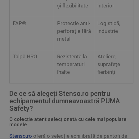
și flexibilitate
interior
FAP®
Protecție anti-
Logistică,
perforație fără
industrie
metal
Talpă HRO
Rezistență la
Ateliere,
temperaturi
suprafețe
înalte
fierbinți
De ce să alegeți Stenso.ro pentru
echipamentul dumneavoastră PUMA
Safety?
O colecție atent selecționată cu cele mai populare
modele
Stenso.ro
oferă o selecție echilibrată de pantofi de