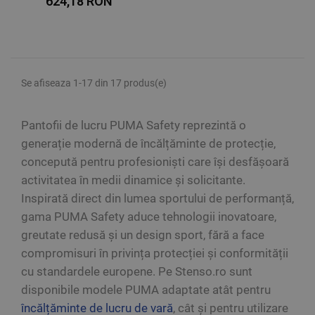
624,18 RON
Se afiseaza 1-17 din 17 produs(e)
Pantofii de lucru PUMA Safety reprezintă o
generație modernă de încălțăminte de protecție,
concepută pentru profesioniști care își desfășoară
activitatea în medii dinamice și solicitante.
Inspirată direct din lumea sportului de performanță,
gama PUMA Safety aduce tehnologii inovatoare,
greutate redusă și un design sport, fără a face
compromisuri în privința protecției și conformității
cu standardele europene. Pe Stenso.ro sunt
disponibile modele PUMA adaptate atât pentru
încălțăminte de lucru de vară
, cât și pentru utilizare