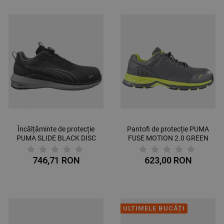
Încălțăminte de protecție
Pantofi de protecție PUMA
PUMA SLIDE BLACK DISC
FUSE MOTION 2.0 GREEN
LOW S1PS ESD FO HRO
LOW S1P ESD HRO SRC
SR
746,71 RON
623,00 RON
ULTIMELE BUCĂȚI