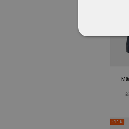
STRICT NECESA
NECLASIFICATE
Măn
2
-11%