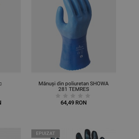
c
Mănuși din poliuretan SHOWA
281 TEMRES
N
64,49 RON
EPUIZAT