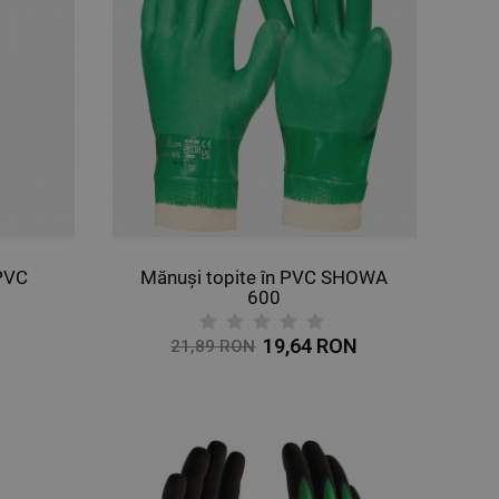
 PVC
Mănuși topite în PVC SHOWA
600
19,64 RON
21,89 RON