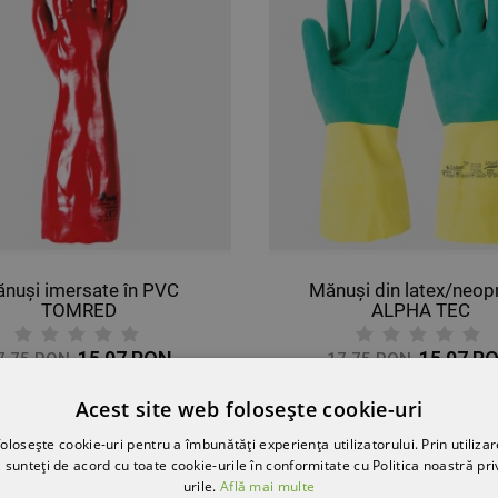
nuși imersate în PVC
Mănuși din latex/neop
TOMRED
ALPHA TEC
15,97 RON
15,97 R
7,75 RON
17,75 RON
Acest site web folosește cookie-uri
olosește cookie-uri pentru a îmbunătăți experiența utilizatorului. Prin utilizar
 sunteți de acord cu toate cookie-urile în conformitate cu Politica noastră pri
-10%
urile.
Află mai multe