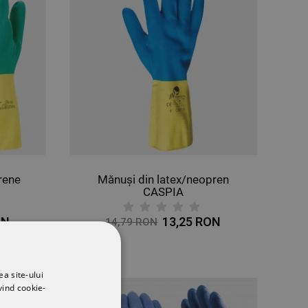
rene
Mănuși din latex/neopren
CASPIA
ON
13,25 RON
14,79 RON
ea site-ului
vind cookie-
-10%