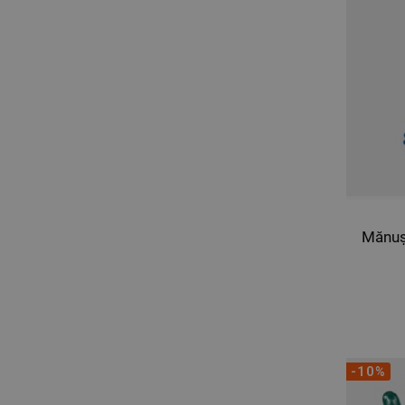
Mănuș
-10%