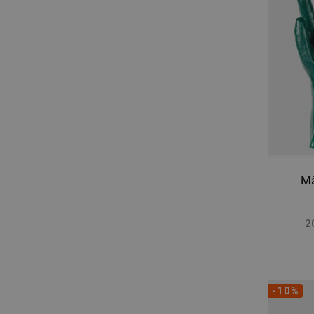
Mă
2
-10%