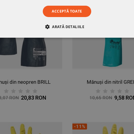
ACCEPTĂ TOATE
ARATĂ DETALIILE
RE
DE PERFORMANȚĂ
DE TARGETARE
DE FUN
uși din neopren BRILL
Mănuși din nitril GR
20,83 RON
9,58 R
3,07 RON
10,65 RON
-11%