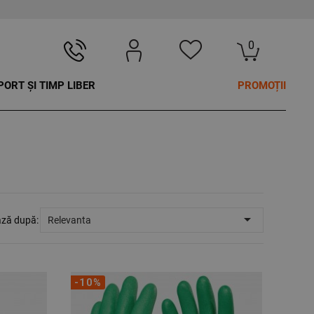
0
PORT ȘI TIMP LIBER
PROMOȚII

ază după:
Relevanta
-10%