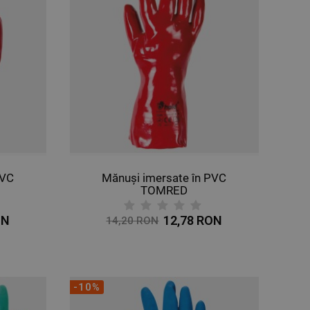
PVC
Mănuși imersate în PVC
TOMRED
ON
12,78 RON
14,20 RON
-10%