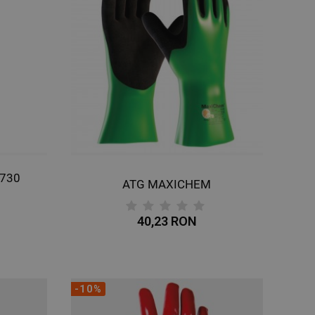
 730
ATG MAXICHEM
40,23 RON
-10%