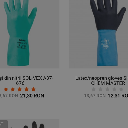
i din nitril SOL-VEX A37-
Latex/neopren gloves
676
CHEM MASTER
21,30 RON
12,31 R
3,67 RON
13,67 RON
AT