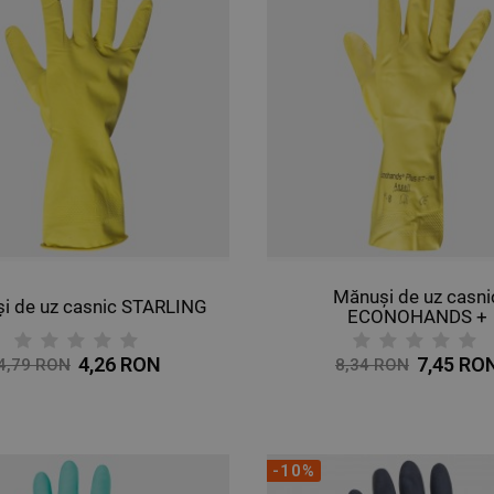
Mănuși de uz casni
i de uz casnic STARLING
ECONOHANDS +
4,26 RON
7,45 RO
4,79 RON
8,34 RON
-10%