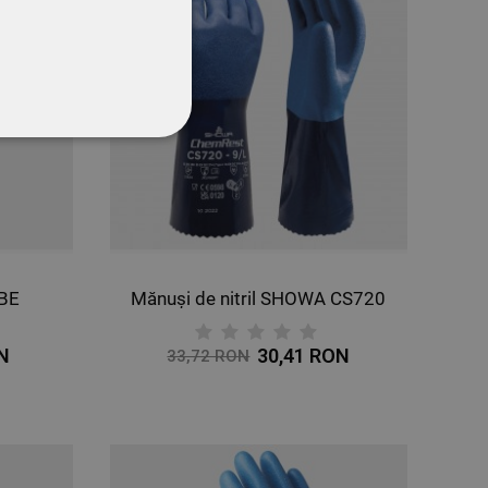
CŢIONALITATE
EBE
Mănuși de nitril SHOWA CS720
ON
30,41 RON
33,72 RON