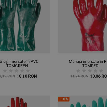
nuși imersate în PVC
Mănuși imersate în 
TOMGREEN
TOMRED
18,10 RON
10,06 R
0,12 RON
11,24 RON
-10%