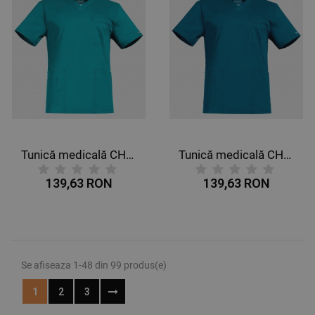
Tunică medicală CHEROKEE V-NECK PETROL DESCHIS WWE4725
Tunică medicală CHEROKEE V-NECK PETROL WWE4725
139,63 RON
139,63 RON
Se afiseaza 1-48 din 99 produs(e)
1
2
3