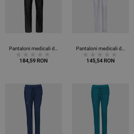
Pantaloni medicali de bărbat CHEROKEE MR TAPERED NEGRU WWE140
Pantaloni medicali de damă CHEROKEE MR TAPERED ALB WWE105
184,59 RON
145,54 RON