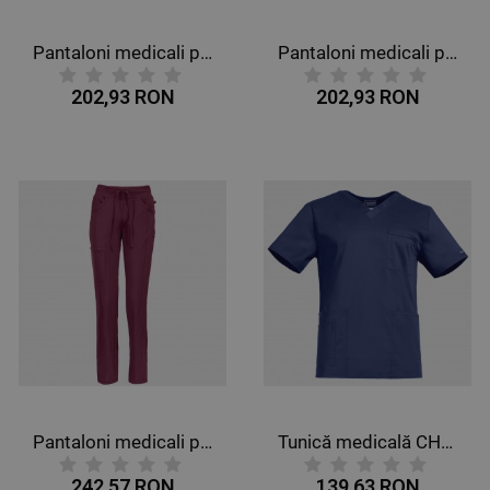
Pantaloni medicali pentru femei CHEROKEE SLIM TURQUOISE CKE1124A
Pantaloni medicali pentru femei CHEROKEE SLIM VIȘINIU CKE1124A
202,93 RON
202,93 RON
Pantaloni medicali pentru femei CHEROKEE VIȘINIU CKE1123A
Tunică medicală CHEROKEE V-NECK ALBASTRU ÎNCHIS WWE4725
242,57 RON
139,63 RON