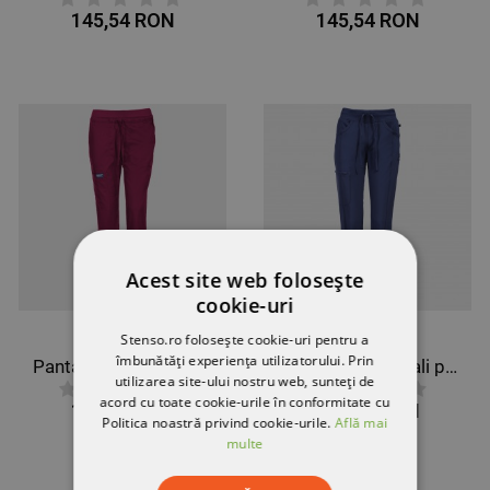
145,54 RON
145,54 RON
Acest site web folosește
cookie-uri
Stenso.ro folosește cookie-uri pentru a
îmbunătăți experiența utilizatorului. Prin
Pantaloni medicali de damă CHEROKEE MR TAPERED VIȘINIU WWE105
Pantaloni medicali pentru femei CHEROKEE ALBASTRU ÎNCHIS CKE1123A
utilizarea site-ului nostru web, sunteți de
acord cu toate cookie-urile în conformitate cu
145,54 RON
242,57 RON
Politica noastră privind cookie-urile.
Află mai
multe