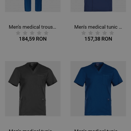
Men's medical trousers CHEROKEE MR TAPERED DARK BLUE WWE140.
Men's medical tunic CHEROKEE V-NECK DARK BLULE WWE603.
184,59 RON
157,38 RON