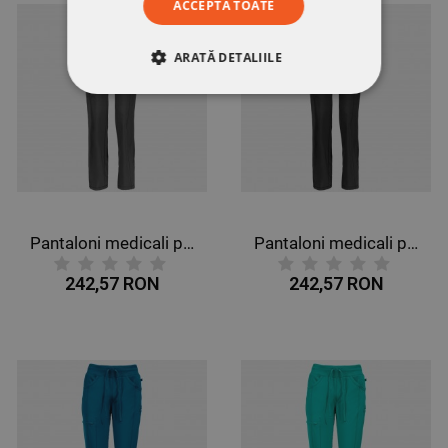
ACCEPTĂ TOATE
ARATĂ DETALIILE
STRICT NECESARE
DE PERFORMANȚĂ
DE TARGETARE
Pantaloni medicali pentru femei CHEROKEE GRI CKE1123A
Pantaloni medicali pentru femei CHEROKEE NEGRU CKE1123A
DE FUNCŢIONALITATE
242,57 RON
242,57 RON
NECLASIFICATE