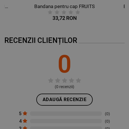
Bandana pentru cap BUTTERFLIES
Bandana pentru cap FRUITS
Ba
DE PERFORMANȚĂ
33,72 RON
DE TARGETARE
DE FUNCŢIONALITATE
RECENZII CLIENȚILOR
NECLASIFICATE
0
(
0
recenzii)
ADAUGĂ RECENZIE
5
(0)
4
(0)
3
(0)