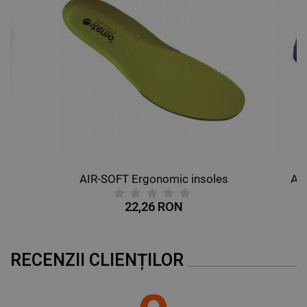
DE FUNCŢIONALITATE
NECLASIFICATE
AIR-SOFT Ergonomic insoles
AL
22,26 RON
RECENZII CLIENȚILOR