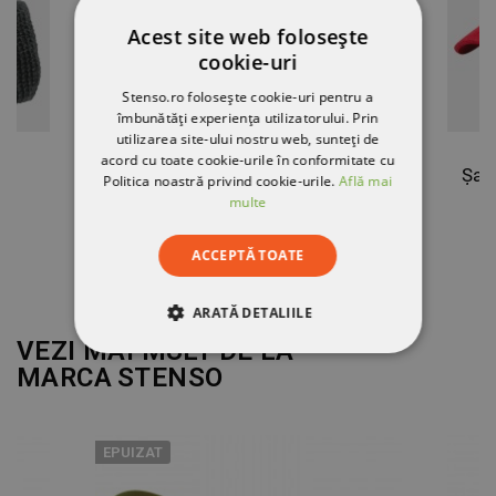
Acest site web folosește
cookie-uri
Stenso.ro folosește cookie-uri pentru a
îmbunătăți experiența utilizatorului. Prin
utilizarea site-ului nostru web, sunteți de
acord cu toate cookie-urile în conformitate cu
L
Jachetă de lucru PRISMA IARNĂ GRI
Șap
Politica noastră privind cookie-urile.
Află mai
multe
172,76 RON
ACCEPTĂ TOATE
ARATĂ DETALIILE
VEZI MAI MULT DE LA
STRICT NECESARE
MARCA
STENSO
DE PERFORMANȚĂ
EPUIZAT
DE TARGETARE