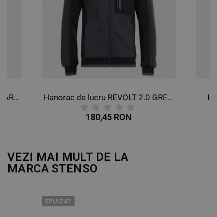
Hanorac de lucru REVOLT 2.0 DARK BLUE/BLACK
Hanorac de lucru REVOLT 2.0 GREY/BLACK
Ha
180,45 RON
VEZI MAI MULT DE LA
MARCA
STENSO
EPUIZAT