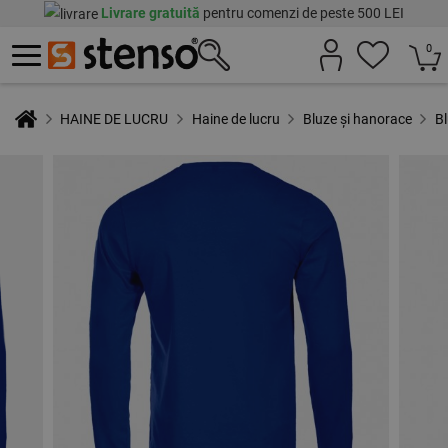
Livrare gratuită
pentru comenzi de peste 500 LEI
0
HAINE DE LUCRU
Haine de lucru
Bluze și hanorace
B