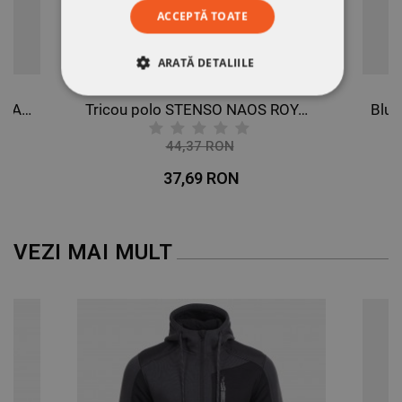
ACCEPTĂ TOATE
ARATĂ DETALIILE
STRICT NECESARE
Hanorac KARELA ALBASTRU MARIN
Tricou polo STENSO NAOS ROYAL BLUE
DE PERFORMANȚĂ
44,37 RON
-15%
37,69 RON
DE TARGETARE
DE FUNCŢIONALITATE
VEZI MAI MULT
NECLASIFICATE