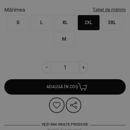
Mărimea
Tabel de mărimi
S
L
XL
2XL
3XL
M
ADAUGĂ ÎN COȘ
VEZI MAI MULTE PRODUSE:
Pantofi de lucru ușori