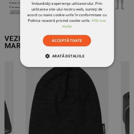
îmbunătăți experiența utilizatorului. Prin
utilizarea site-ului nostru web, sunteți de
acord cu toate cookie-urile în conformitate cu
Politica noastră privind cookie-urile.
Află mai
multe
VEZI MAI MULT DE LA
ACCEPTĂ TOATE
MARCA
FRISTADS
ARATĂ DETALIILE
STRICT NECESARE
DE PERFORMANȚĂ
DE TARGETARE
DE FUNCŢIONALITATE
NECLASIFICATE