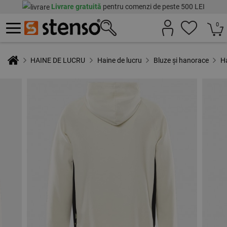
Livrare gratuită
pentru comenzi de peste 500 LEI
0
HAINE DE LUCRU
Haine de lucru
Bluze și hanorace
H