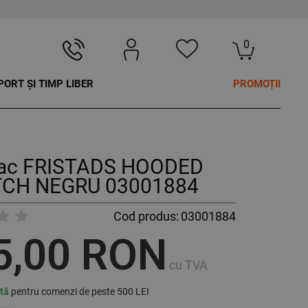
0
PORT ȘI TIMP LIBER
PROMOȚII
ac FRISTADS HOODED
CH NEGRU 03001884
Cod produs:
03001884
5,00 RON
cu TVA
ită
pentru comenzi de peste 500 LEI