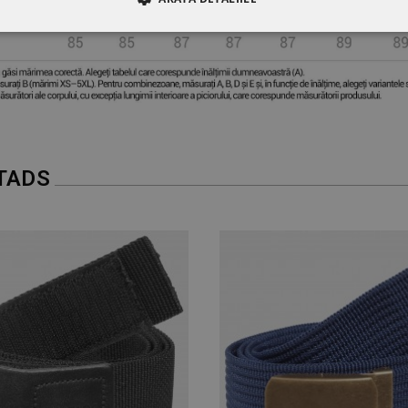
RE
DE PERFORMANȚĂ
DE TARGETARE
DE FUN
TADS