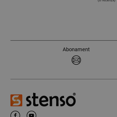
(
0
recenzii)
Abonament