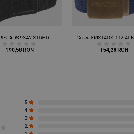
Curea FRISTADS 9342 STRETCH NEGRU
190,58 RON
154,28 RON
5
4
3
2
1