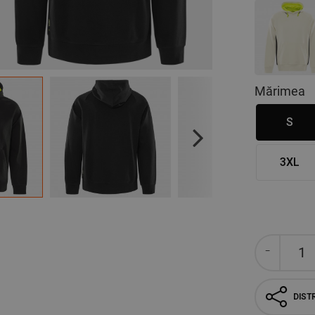
Mărimea
S
Next
3XL
DISTR