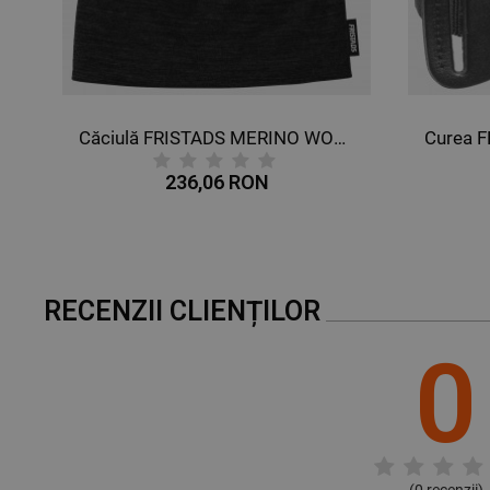
00 BFL NEGRU
Căciulă FRISTADS MERINO WOOL NEGRU
236,06 RON
RECENZII CLIENȚILOR
0