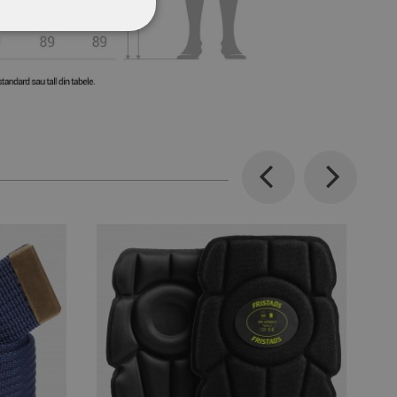
CŢIONALITATE
Previous
Next