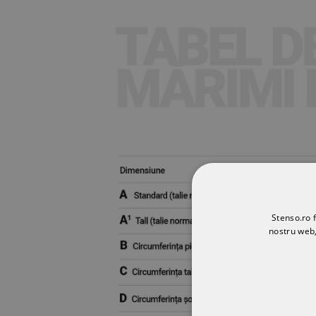
Stenso.ro f
nostru web,