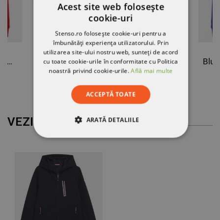
Acest site web folosește
cookie-uri
Stenso.ro folosește cookie-uri pentru a
îmbunătăți experiența utilizatorului. Prin
utilizarea site-ului nostru web, sunteți de acord
Bluză cu mânecă lungă REMO ROȘU (TOURS)
Bluză cu mânecă lungă REMO PORTOCALU (TOURS)
cu toate cookie-urile în conformitate cu Politica
noastră privind cookie-urile.
Află mai multe
75,14 RON
ACCEPTĂ TOATE
VEZI MAI MULT
ARATĂ DETALIILE
STRICT NECESARE
DE PERFORMANȚĂ
DE TARGETARE
DE FUNCŢIONALITATE