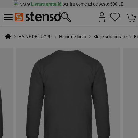
Livrare gratuită
pentru comenzi de peste 500 LEI
0
HAINE DE LUCRU
Haine de lucru
Bluze și hanorace
B