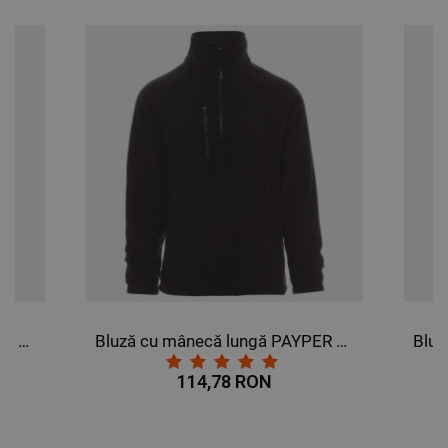
DE TARGETARE
DE FUNCŢIONALITATE
NECLASIFICATE
Bluză cu mânecă lungă PAYPER DOLOMITI+ GRI INCHIS
Bluză cu mânecă lungă PAYPER DOLOMITI+ NEGRU
114,78 RON