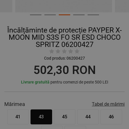
Încălțăminte de protecție PAYPER X-
MOON MID S3S FO SR ESD CHOCO
SPRITZ 06200427
Cod produs:
06200427
502,30 RON
Livrare gratuită
pentru comenzi de peste 500 LEI
Mărimea
Tabel de mărimi
41
43
45
44
46