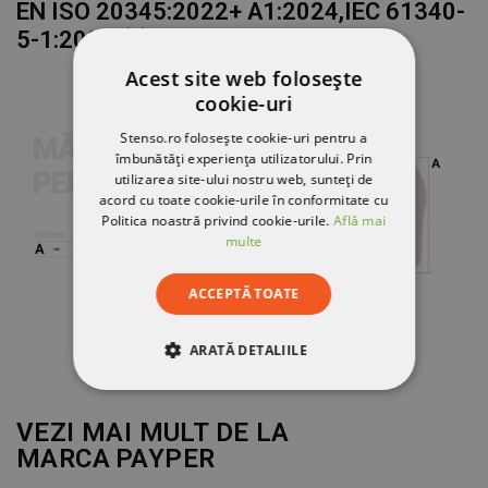
EN ISO 20345:2022+ A1:2024,IEC 61340-
5-1:2024 $$
Acest site web folosește
cookie-uri
Stenso.ro folosește cookie-uri pentru a
îmbunătăți experiența utilizatorului. Prin
utilizarea site-ului nostru web, sunteți de
acord cu toate cookie-urile în conformitate cu
Politica noastră privind cookie-urile.
Află mai
multe
ACCEPTĂ TOATE
ARATĂ DETALIILE
STRICT NECESARE
VEZI MAI MULT DE LA
DE PERFORMANȚĂ
MARCA
PAYPER