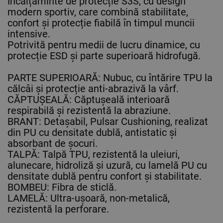
Încălțăminte de protecție S3S, cu design
modern sportiv, care combină stabilitate,
confort și protecție fiabilă în timpul muncii
intensive.
Potrivită pentru medii de lucru dinamice, cu
protecție ESD și parte superioară hidrofugă.
PARTE SUPERIOARĂ: Nubuc, cu întărire TPU la
călcâi și protecție anti-abrazivă la vârf.
CĂPTUȘEALĂ: Căptușeală interioară
respirabilă și rezistentă la abraziune.
BRANT: Detașabil, Pulsar Cushioning, realizat
din PU cu densitate dublă, antistatic și
absorbant de șocuri.
TALPĂ: Talpă TPU, rezistentă la uleiuri,
alunecare, hidroliză și uzură, cu lamelă PU cu
densitate dublă pentru confort și stabilitate.
BOMBEU: Fibra de sticlă.
LAMELĂ: Ultra-ușoară, non-metalică,
rezistentă la perforare.