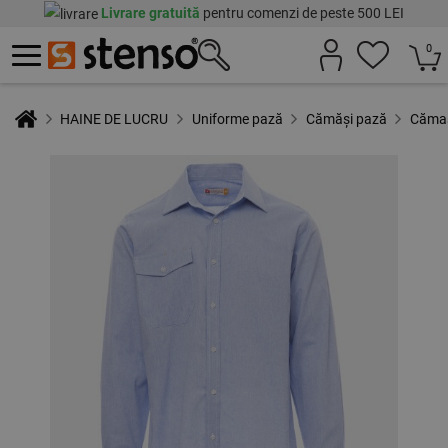
Livrare gratuită
pentru comenzi de peste 500 LEI
0
HAINE DE LUCRU
Uniforme pază
Cămăși pază
Cămaș