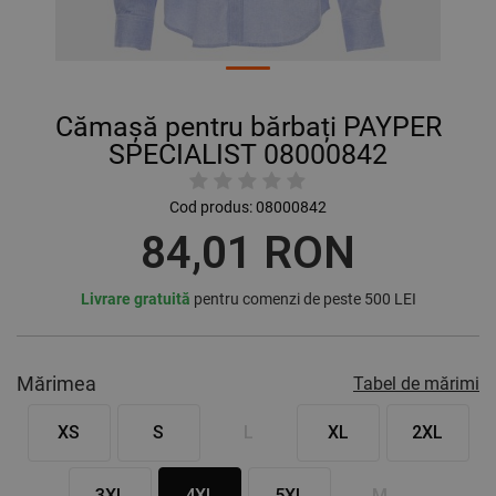
Cămașă pentru bărbați PAYPER
SPECIALIST 08000842
Cod produs:
08000842
84,01 RON
Livrare gratuită
pentru comenzi de peste 500 LEI
Mărimea
Tabel de mărimi
XS
S
L
XL
2XL
3XL
4XL
5XL
M