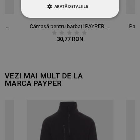
ARATĂ DETALIILE
STRICT NECESARE
Cămașă pentru bărbați PAYPER SPECIALIST SUMMER
Cămașă pentru bărbați PAYPER MIRAGE
DE PERFORMANȚĂ
30,77 RON
DE TARGETARE
DE FUNCŢIONALITATE
VEZI MAI MULT DE LA
NECLASIFICATE
MARCA
PAYPER