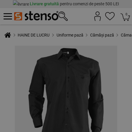
Livrare gratuită
pentru comenzi de peste 500 LEI
0
HAINE DE LUCRU
Uniforme pază
Cămăși pază
Cămaș