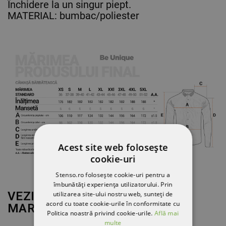
Închidere la un singur piept.
MATERIAL: bumbac/poliester
Acest site web folosește
cookie-uri
Stenso.ro folosește cookie-uri pentru a
îmbunătăți experiența utilizatorului. Prin
VEZI MAI MULT DE LA
utilizarea site-ului nostru web, sunteți de
acord cu toate cookie-urile în conformitate cu
MARCA
BEUNIQUE
Politica noastră privind cookie-urile.
Află mai
multe