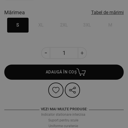
Mărimea
Tabel de mărimi
S
XL
2XL
3XL
M
ADAUGĂ ÎN COȘ
VEZI MAI MULTE PRODUSE:
Indicator stationare interzisa
Suport pentru scule
Uniforme curatenie