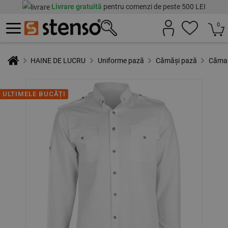
Livrare gratuită
pentru comenzi de peste 500 LEI
0
HAINE DE LUCRU
Uniforme pază
Cămăși pază
Cămaș
ULTIMELE BUCĂȚI