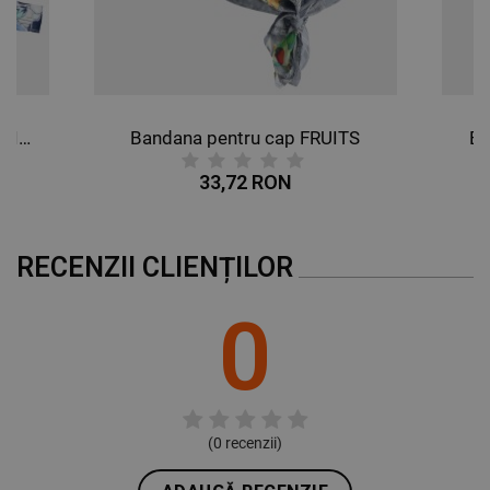
Bandana pentru cap BUTTERFLIES
Bandana pentru cap FRUITS
Ba
33,72 RON
RECENZII CLIENȚILOR
0
(
0
recenzii)