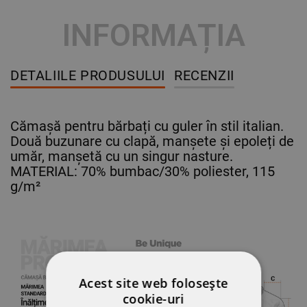
INFORMAȚIA
DETALIILE PRODUSULUI
RECENZII
Cămașă pentru bărbați cu guler în stil italian.
Două buzunare cu clapă, manșete și epoleți de
umăr, manșetă cu un singur nasture.
MATERIAL: 70% bumbac/30% poliester, 115
g/m²
Acest site web folosește
cookie-uri