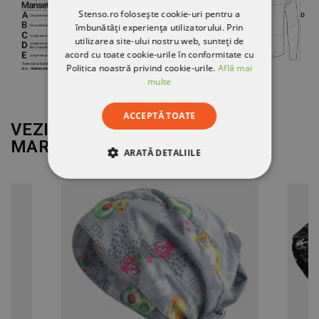
Stenso.ro folosește cookie-uri pentru a
îmbunătăți experiența utilizatorului. Prin
utilizarea site-ului nostru web, sunteți de
acord cu toate cookie-urile în conformitate cu
Politica noastră privind cookie-urile.
Află mai
multe
ACCEPTĂ TOATE
VEZI MAI MULT DE LA
MARCA
BEUNIQUE
ARATĂ DETALIILE
STRICT NECESARE
DE PERFORMANȚĂ
DE TARGETARE
DE FUNCŢIONALITATE
NECLASIFICATE