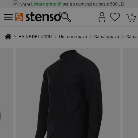
Livrare gratuită
pentru comenzi de peste 500 LEI
0
HAINE DE LUCRU
Uniforme pază
Cămăși pază
Cămaș