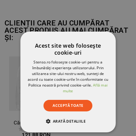
CLIENȚII CARE AU CUMPĂRAT
ACEST PRODUS AU MAI CUMPĂRAT
ȘI:
Acest site web folosește
cookie-uri
Stenso.ro folosește cookie-uri pentru a
îmbunătăți experiența utilizatorului. Prin
utilizarea site-ului nostru web, sunteți de
acord cu toate cookie-urile în conformitate cu
Politica noastră privind cookie-urile.
Află mai
multe
ACCEPTĂ TOATE
ARATĂ DETALIILE
Cămașă pentru bărbați cu stand guler VELILLA ALB
121,88 RON
STRICT NECESARE