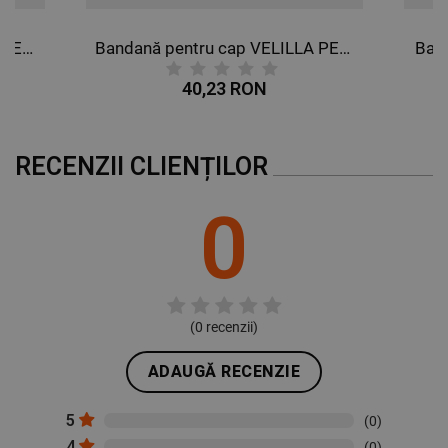
Bandană pentru cap VELILLA NEAGRĂ
Bandană pentru cap VELILLA PETROL
Ban
40,23 RON
RECENZII CLIENȚILOR
0
(
0
recenzii)
ADAUGĂ RECENZIE
5
(0)
4
(0)