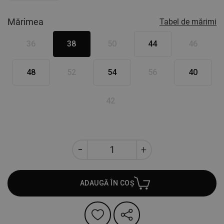
Mărimea
Tabel de mărimi
36
38
50
44
46
48
52
54
56
40
42
ADAUGĂ ÎN COȘ