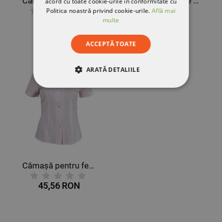
Cămașă pentru femei LEA VIOLET
Cămașă de dame VELILLA NEGRU
acord cu toate cookie-urile în conformitate cu
Politica noastră privind cookie-urile.
Află mai
45,56 RON
113,59 RON
multe
ACCEPTĂ TOATE
ARATĂ DETALIILE
STRICT NECESARE
DE PERFORMANȚĂ
DE TARGETARE
DE FUNCŢIONALITATE
Cămașă pentru femei LEA ROZ
45,56 RON
NECLASIFICATE