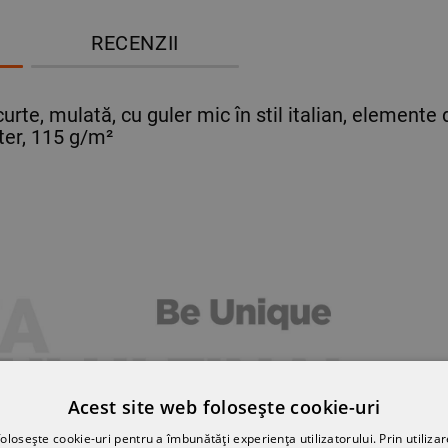
RECENZII
te, mulată, cu guler mic în stil italian, elemente 
er, 115 g/m²
Acest site web folosește cookie-uri
olosește cookie-uri pentru a îmbunătăți experiența utilizatorului. Prin utilizar