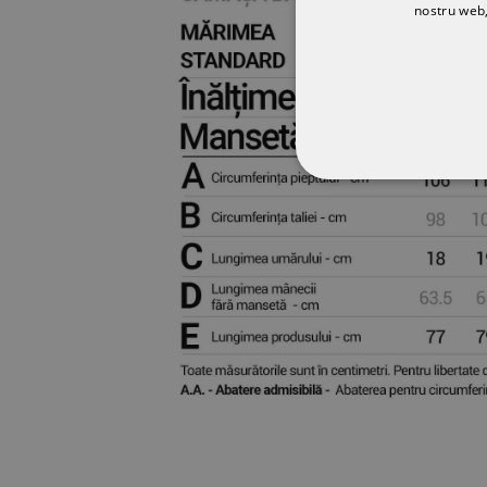
nostru web,
STRICT NECESA
NECLASIFICATE