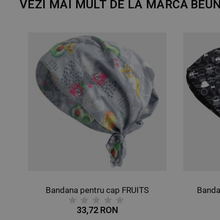
VEZI MAI MULT DE LA MARCA
BEUN
ntru cap BUTTERFLIES
Bandana pentru cap FRUITS
Banda
33,72 RON