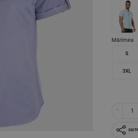
Mărimea
S
3XL
DISTR