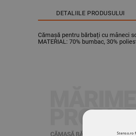
DETALIILE PRODUSULUI
Cămașă pentru bărbați cu mâneci scur
MATERIAL: 70% bumbac, 30% poliest
Stenso.ro f