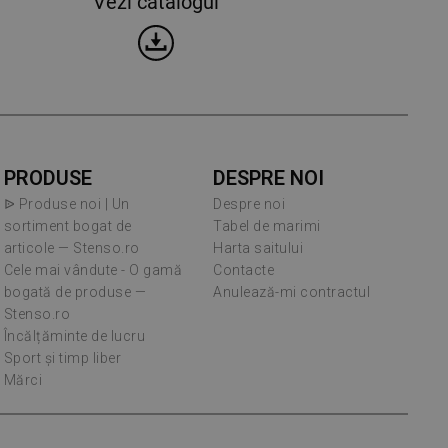
Vezi catalogul
PRODUSE
DESPRE NOI
ᐉ Produse noi | Un
Despre noi
sortiment bogat de
Tabel de marimi
articole — Stenso.ro
Harta saitului
Cele mai vândute - O gamă
Contacte
bogată de produse —
Anulează-mi contractul
Stenso.ro
Încălțăminte de lucru
Sport și timp liber
Mărci