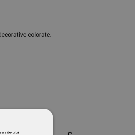
decorative colorate.
ea site-ului