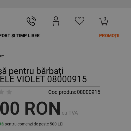
0
PORT ȘI TIMP LIBER
PROMOȚII
LET
ă pentru bărbați
ELE VIOLET 08000915
Cod produs:
08000915
,00 RON
cu TVA
ită
pentru comenzi de peste 500 LEI