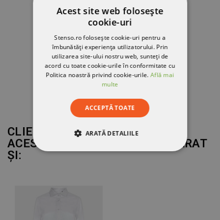
Acest site web folosește
cookie-uri
Stenso.ro folosește cookie-uri pentru a
îmbunătăți experiența utilizatorului. Prin
utilizarea site-ului nostru web, sunteți de
acord cu toate cookie-urile în conformitate cu
Politica noastră privind cookie-urile.
Află mai
multe
ACCEPTĂ TOATE
CLIENȚII CARE AU CUMPĂRAT
ARATĂ DETALIILE
ACEST PRODUS AU MAI CUMPĂRAT
ȘI:
STRICT NECESARE
DE PERFORMANȚĂ
DE TARGETARE