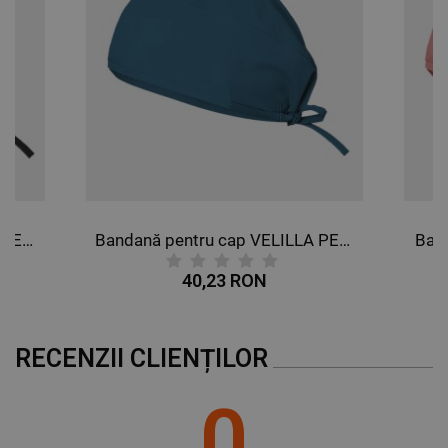
Bandană pentru cap VELILLA NEAGRĂ
Bandană pentru cap VELILLA PETROL
Ban
40,23 RON
RECENZII CLIENȚILOR
0