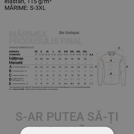
elastan, 115 g/m²
MĂRIME: S-3XL
S-AR PUTEA SĂ-ȚI
PLACĂ