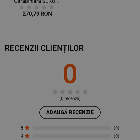
Carabiniera SEKURALT 984
DE PERFORMANȚĂ
270,79 RON
DE TARGETARE
DE FUNCŢIONALITATE
RECENZII CLIENȚILOR
NECLASIFICATE
0
(
0
recenzii)
ADAUGĂ RECENZIE
5
(0)
4
(0)