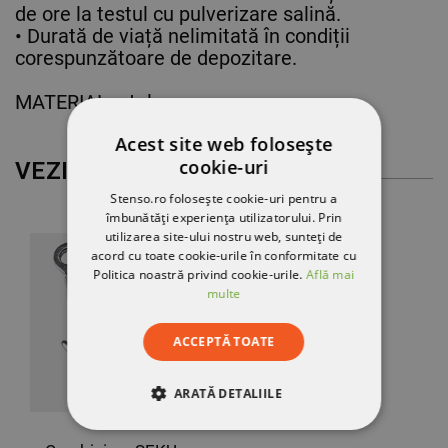
de ore la testul cu pulverizare salină.
• Durată de viață nelimitată în condiții
corespunzătoare de depozitare.
MATERIAL: oțel.
Acest site web folosește
cookie-uri
VEZI MAI MULT
Stenso.ro folosește cookie-uri pentru a
îmbunătăți experiența utilizatorului. Prin
utilizarea site-ului nostru web, sunteți de
acord cu toate cookie-urile în conformitate cu
Politica noastră privind cookie-urile.
Află mai
multe
ACCEPTĂ TOATE
ARATĂ DETALIILE
STRICT NECESARE