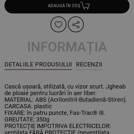
ADAUGĂ ÎN COȘ
INFORMAȚIA
DETALIILE PRODUSULUI
RECENZII
Cască ușoară, stilizată, cu vizor scurt. Jgheab
de ploaie pentru lucrări în aer liber.
MATERIAL: ABS (Acrilonitril-Butadienă-Stiren).
CARCASA: plastic
FIXARE: în patru puncte, Fas-Trac® III.
GREUTATE: 350g
PROTECȚIE IMPOTRIVA ELECTRICELOR:
ventilata FĂRĂ PROTECȚIE /neventilata