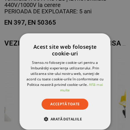
440V/1000V la cerere
PERIOADA DE EXPLOATARE: 5 ani
EN 397, EN 50365
VEZI MAI MULT DE LA MARCA
MSA
Acest site web folosește
cookie-uri
Stenso.ro folosește cookie-uri pentru a
îmbunătăți experiența utilizatorului. Prin
utilizarea site-ului nostru web, sunteți de
acord cu toate cookie-urile în conformitate cu
Politica noastră privind cookie-urile.
Află mai
multe
ACCEPTĂ TOATE
ARATĂ DETALIILE