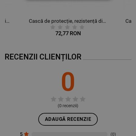
STRICT NECESARE
DE PERFORMANȚĂ
Cască de protecție, rezistență dielectrică 400V V-GARD ALB
Cască de protecție, rezistență dielectrică 400V V-GARD ALBASTRU
DE TARGETARE
72,77 RON
DE FUNCŢIONALITATE
RECENZII CLIENȚILOR
NECLASIFICATE
0
(
0
recenzii)
ADAUGĂ RECENZIE
5
(0)