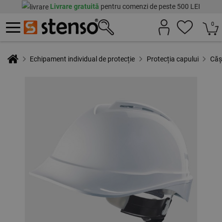
Livrare gratuită
pentru comenzi de peste 500 LEI
0
Echipament individual de protecție
Protecția capului
Cășt