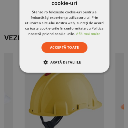
cookie-uri
44,37 RON
-15%
Stenso.ro folosește cookie-uri pentru a
37,69 RON
îmbunătăți experiența utilizatorului. Prin
utilizarea site-ului nostru web, sunteți de acord
cu toate cookie-urile în conformitate cu Politica
noastră privind cookie-urile.
Află mai multe
VEZI MAI MULT
ACCEPTĂ TOATE
ARATĂ DETALIILE
STRICT NECESARE
DE PERFORMANȚĂ
DE TARGETARE
DE FUNCŢIONALITATE