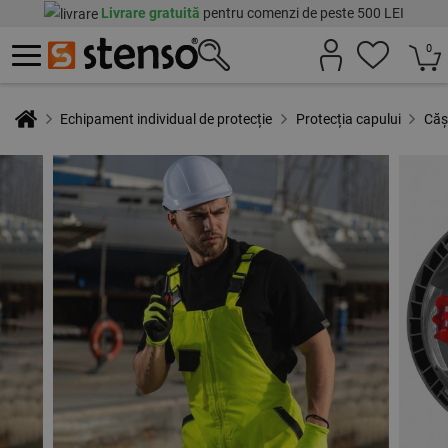
Livrare gratuită
pentru comenzi de peste 500 LEI
0
Echipament individual de protecție
Protecția capului
Cășt