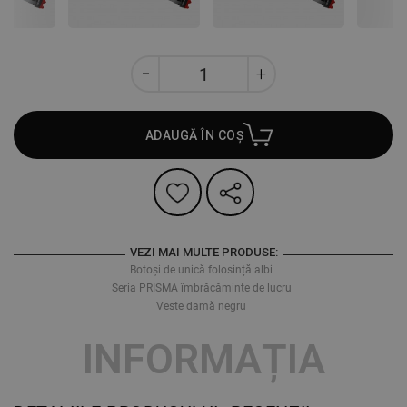
ADAUGĂ ÎN COȘ
VEZI MAI MULTE PRODUSE:
Botoși de unică folosință albi
Seria PRISMA îmbrăcăminte de lucru
Veste damă negru
INFORMAȚIA