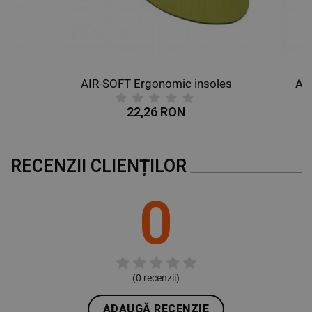
AIR-SOFT Ergonomic insoles
AL
22,26 RON
RECENZII CLIENȚILOR
0
(
0
recenzii)
ADAUGĂ RECENZIE