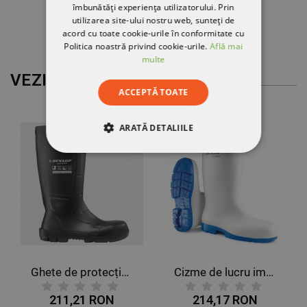
îmbunătăți experiența utilizatorului. Prin
utilizarea site-ului nostru web, sunteți de
acord cu toate cookie-urile în conformitate cu
Politica noastră privind cookie-urile.
Află mai
multe
VEZI MAI MULT
ACCEPTĂ TOATE
ARATĂ DETALIILE
STRICT NECESARE
DE PERFORMANȚĂ
DE TARGETARE
DE FUNCŢIONALITATE
Ghete de protecție DUNLOP JOBGUARD S5 NEGRE
Cizme de lucru impermeabile DUNLOP ACIFORT CLASSIC+ 04 FO SRC
NECLASIFICATE
211,21 RON
214,17 RON