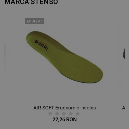
MARCA
STENSO
EPUIZAT
AIR-SOFT Ergonomic insoles
AL
22,26 RON