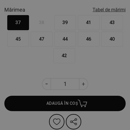
Mărimea
Tabel de mărimi
37
38
39
41
43
45
47
44
46
40
42
ADAUGĂ ÎN COȘ