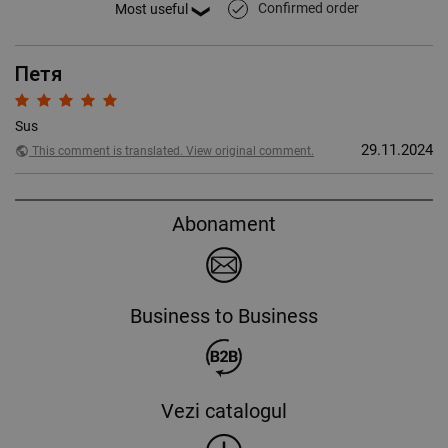
Confirmed order
done
Петя
Sus
29.11.2024
public
This comment is translated. View original comment.
Abonament
Business to Business
Vezi catalogul