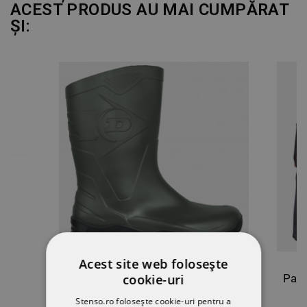
ACEST PRODUS AU MAI CUMPĂRAT
ȘI:
Acest site web folosește
X
Cizme de lucru DUNLOP DEE
cookie-uri
Stenso.ro folosește cookie-uri pentru a
70,40 RON