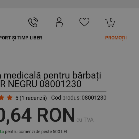
0
PORT ȘI TIMP LIBER
PROMOȚII
 medicală pentru bărbați
R NEGRU 08001230
Cod produs:
08001230
5
(
1
recenzii)
0,64 RON
cu TVA
ită
pentru comenzi de peste 500 LEI