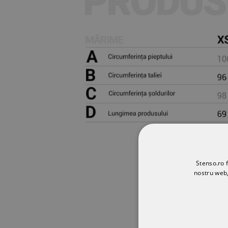
Stenso.ro f
nostru web,