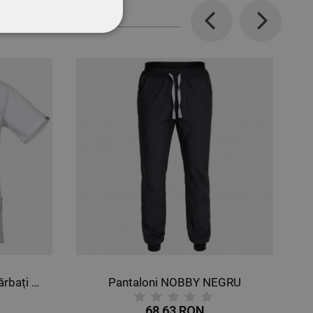
Previous
Next
CŢIONALITATE
oni NOBBY NEGRU
68,63 RON
110,64 RON