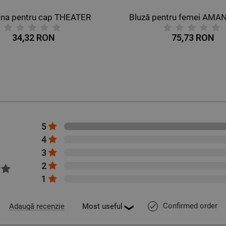
Bluză pentru femei AMANTE GALBEN
75,73 RON
75,6
5
4
3
2
1
Confirmed order
Adaugă recenzie
done