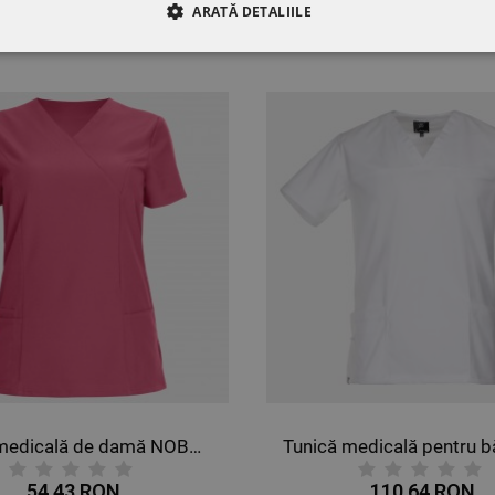
ARATĂ DETALIILE
ST PRODUS AU MAI CUMPĂRAT ȘI:
RE
DE PERFORMANȚĂ
DE TARGETARE
DE FUN
Tunică medicală pentru bărbați VICTOR ALB
Pantal
110,64 RON