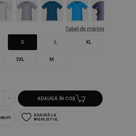
Next
Tabel de mărimi
S
L
XL
3XL
M
ADAUGĂ ÎN COȘ
ADAUGĂ LA
IBUITI
WISHLIST-UL