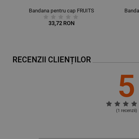
FRUITS
Bandana pentru cap THEATER
34,32 RON
RECENZII CLIENȚILOR
5
(
1
recenzii)