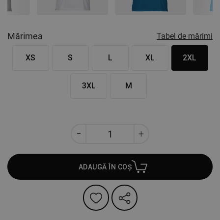
Mărimea
Tabel de mărimi
XS
S
L
XL
2XL
3XL
M
ADAUGĂ ÎN COȘ