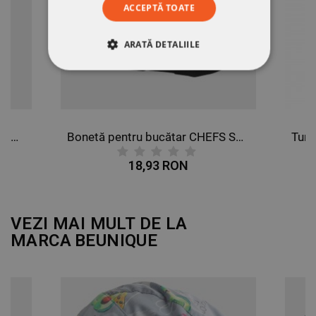
ACCEPTĂ TOATE
ARATĂ DETALIILE
STRICT NECESARE
DE PERFORMANȚĂ
Tunică de lucru pentru femei PETIA GREY
Bonetă pentru bucătar CHEFS S899
DE TARGETARE
18,93 RON
DE FUNCŢIONALITATE
NECLASIFICATE
VEZI MAI MULT DE LA
MARCA
BEUNIQUE