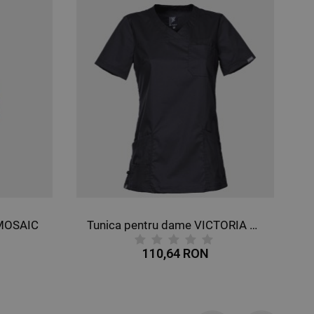
Tunica pentru dame VICTORIA NEGRU
Șorț CHEFS S849 ROȘ
110,64 RON
64,49 RON