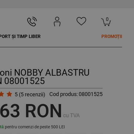
0
PORT ȘI TIMP LIBER
PROMOȚII
loni NOBBY ALBASTRU
 08001525
Cod produs:
08001525
5
(
5
recenzii)
,63 RON
cu TVA
ită
pentru comenzi de peste 500 LEI