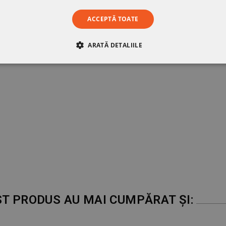
ACCEPTĂ TOATE
ARATĂ DETALIILE
RE
DE PERFORMANȚĂ
DE TARGETARE
DE FUN
ST PRODUS AU MAI CUMPĂRAT ȘI: