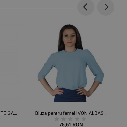
Previous
Next
Bluză pentru femei IVON ALBASTRU DESCHIS
Bluză pentru femei MIRA ALB
61 RON
88,75 RON