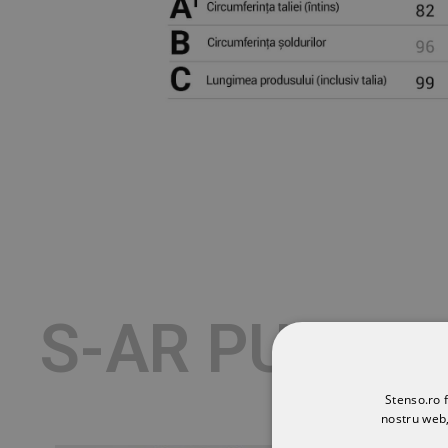
S-AR PUTEA 
Stenso.ro f
nostru web,