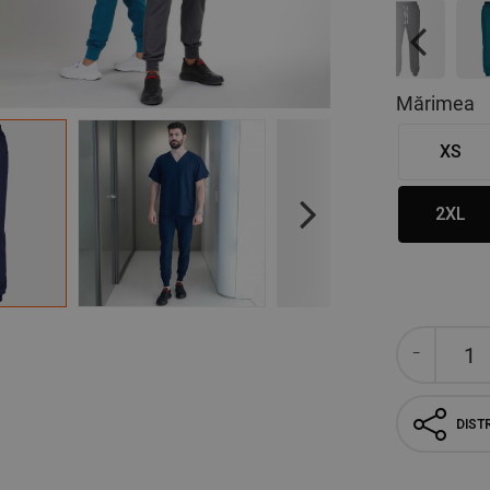
Previous
Mărimea
XS
2XL
Next
DISTR