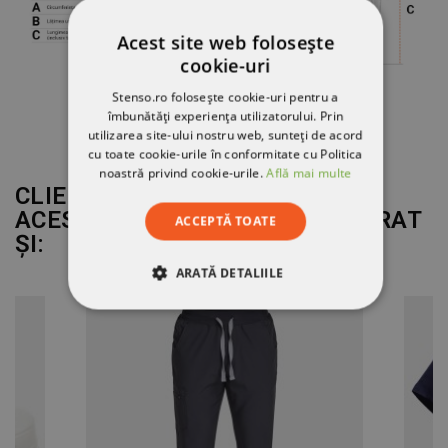
Acest site web folosește
cookie-uri
Stenso.ro folosește cookie-uri pentru a
îmbunătăți experiența utilizatorului. Prin
utilizarea site-ului nostru web, sunteți de acord
cu toate cookie-urile în conformitate cu Politica
noastră privind cookie-urile.
Află mai multe
CLIENȚII CARE AU CUMPĂRAT
ACEST PRODUS AU MAI CUMPĂRAT
ACCEPTĂ TOATE
ȘI:
ARATĂ DETALIILE
STRICT NECESARE
DE PERFORMANȚĂ
DE TARGETARE