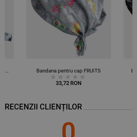
Bandana pentru cap BUTTERFLIES
Bandana pentru cap FRUITS
Ba
33,72 RON
RECENZII CLIENȚILOR
0