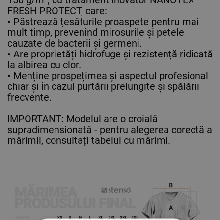
150 g/m², cu tratament inovator NANOTEX
FRESH PROTECT, care:
• Păstrează țesăturile proaspete pentru mai
mult timp, prevenind mirosurile și petele
cauzate de bacterii și germeni.
• Are proprietăți hidrofuge și rezistență ridicată
la albirea cu clor.
• Menține prospețimea și aspectul profesional
chiar și în cazul purtării prelungite și spălării
frecvente.
IMPORTANT: Modelul are o croială
supradimensionată - pentru alegerea corectă a
mărimii, consultați tabelul cu mărimi.