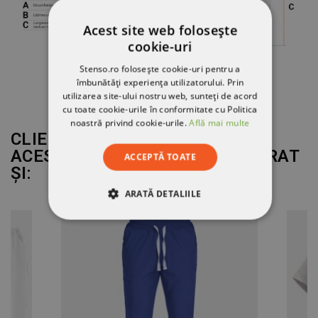
Acest site web folosește
cookie-uri
Stenso.ro folosește cookie-uri pentru a
îmbunătăți experiența utilizatorului. Prin
utilizarea site-ului nostru web, sunteți de acord
cu toate cookie-urile în conformitate cu Politica
noastră privind cookie-urile.
Află mai multe
CLIENȚII CARE AU CUMPĂRAT
ACEST PRODUS AU MAI CUMPĂRAT
ACCEPTĂ TOATE
ȘI:
ARATĂ DETALIILE
STRICT NECESARE
DE PERFORMANȚĂ
DE TARGETARE