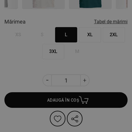
Mărimea
Tabel de mărimi
XS
S
L
XL
2XL
3XL
M
ADAUGĂ ÎN COȘ