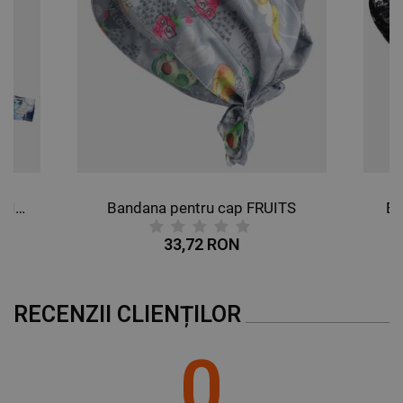
Bandana pentru cap BUTTERFLIES
Bandana pentru cap FRUITS
Ba
33,72 RON
RECENZII CLIENȚILOR
0