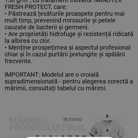
150 g/m², cu tratament inovator NANOTEX
FRESH PROTECT, care:
• Păstrează țesăturile proaspete pentru mai
mult timp, prevenind mirosurile și petele
cauzate de bacterii și germeni.
• Are proprietăți hidrofuge și rezistență ridicată
la albirea cu clor.
• Menține prospețimea și aspectul profesional
chiar și în cazul purtării prelungite și spălării
frecvente.
IMPORTANT: Modelul are o croială
supradimensionată - pentru alegerea corectă a
mărimii, consultați tabelul cu mărimi.