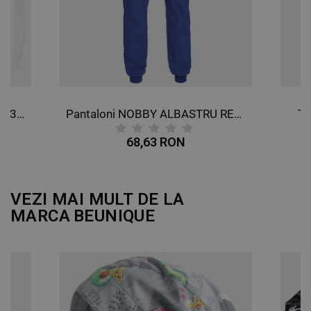
DE FUNCŢIONALITATE
NECLASIFICATE
Tunică medicală cu pantaloni M3 ALB
Pantaloni NOBBY ALBASTRU REGAL
Tu
68,63 RON
VEZI MAI MULT DE LA
MARCA
BEUNIQUE