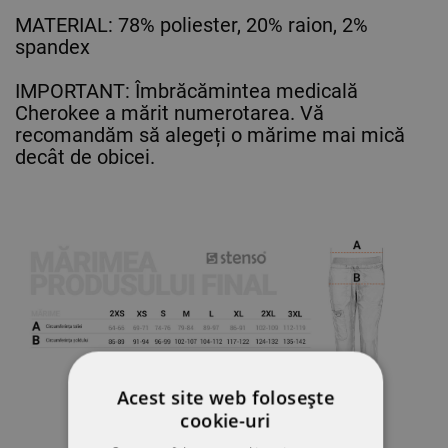
MATERIAL: 78% poliester, 20% raion, 2%
spandex
IMPORTANT: Îmbrăcămintea medicală
Cherokee a mărit numerotarea. Vă
recomandăm să alegeți o mărime mai mică
decât de obicei.
Acest site web folosește
cookie-uri