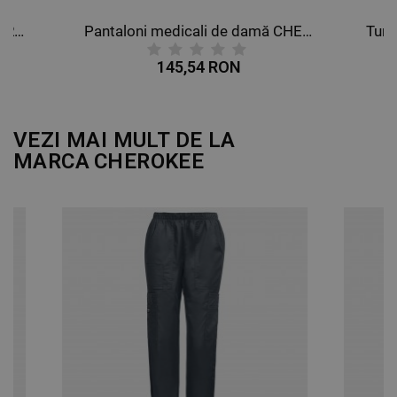
Pantaloni medicali de damă CHEROKEE MR TAPERED CARIBBEAN BLUE WWE105
Tunică medicală de damă CHEROKEE WRAP ALBASTRU ÎNCHIS WWE610
127,20 RON
VEZI MAI MULT DE LA
MARCA
CHEROKEE