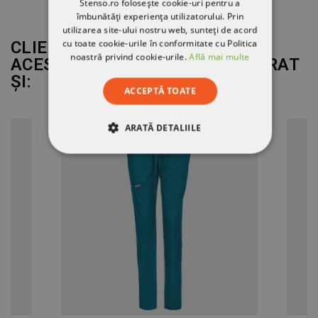
Stenso.ro folosește cookie-uri pentru a
îmbunătăți experiența utilizatorului. Prin
utilizarea site-ului nostru web, sunteți de acord
cu toate cookie-urile în conformitate cu Politica
CLIENȚII CARE AU CUMPĂRAT
noastră privind cookie-urile.
Află mai multe
ACEST PRODUS AU MAI CUMPĂRAT
ȘI:
ACCEPTĂ TOATE
ARATĂ DETALIILE
STRICT NECESARE
DE PERFORMANȚĂ
DE TARGETARE
DE FUNCŢIONALITATE
NECLASIFICATE