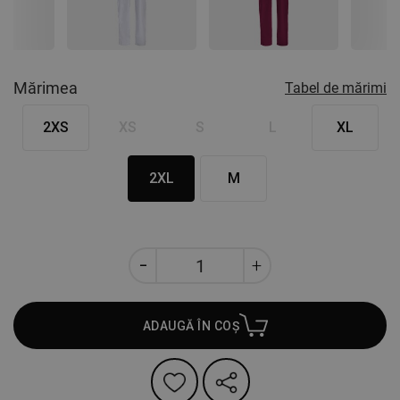
Nex
Mărimea
Tabel de mărimi
2XS
XS
S
L
XL
2XL
M
ADAUGĂ ÎN COȘ