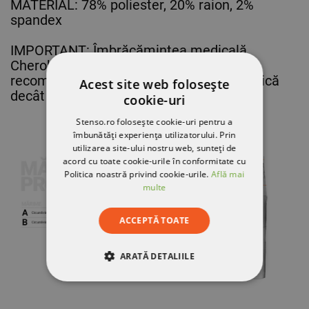
MATERIAL: 78% poliester, 20% raion, 2%
spandex
IMPORTANT: Îmbrăcămintea medicală
Cherokee a mărit numerotarea. Vă
recomandăm să alegeți o mărime mai mică
Acest site web folosește
decât de obicei.
cookie-uri
Stenso.ro folosește cookie-uri pentru a
îmbunătăți experiența utilizatorului. Prin
utilizarea site-ului nostru web, sunteți de
acord cu toate cookie-urile în conformitate cu
Politica noastră privind cookie-urile.
Află mai
multe
ACCEPTĂ TOATE
ARATĂ DETALIILE
STRICT NECESARE