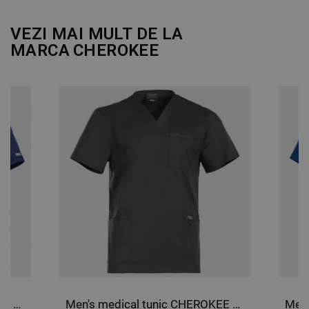
DE PERFORMANȚĂ
VEZI MAI MULT DE LA
DE TARGETARE
MARCA
CHEROKEE
DE FUNCŢIONALITATE
NECLASIFICATE
Men's medical tunic CHEROKEE V-NECK DARK BLULE WWE603.
Men's medical tunic CHEROKEE V-NECK GREY WWE670.