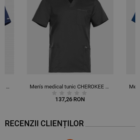
Men's medical tunic CHEROKEE V-NECK DARK BLULE WWE603.
Men's medical tunic CHEROKEE V-NECK GREY WWE670.
137,26 RON
RECENZII CLIENȚILOR