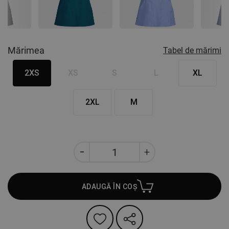
Nex
Mărimea
Tabel de mărimi
2XS
XS
S
L
XL
2XL
M
ADAUGĂ ÎN COȘ