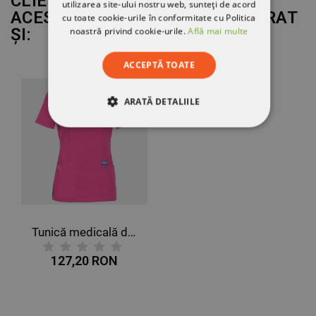
CLIENȚII CARE AU CUMPĂRAT
utilizarea site-ului nostru web, sunteți de acord
ACEST PRODUS AU MAI CUMPĂRAT
cu toate cookie-urile în conformitate cu Politica
noastră privind cookie-urile.
Află mai multe
ȘI:
ACCEPTĂ TOATE
ARATĂ DETALIILE
STRICT NECESARE
DE PERFORMANȚĂ
DE TARGETARE
Tunică medicală de damă CHEROKEE WRAP ROZ WWE610
DE FUNCŢIONALITATE
127,20 RON
NECLASIFICATE