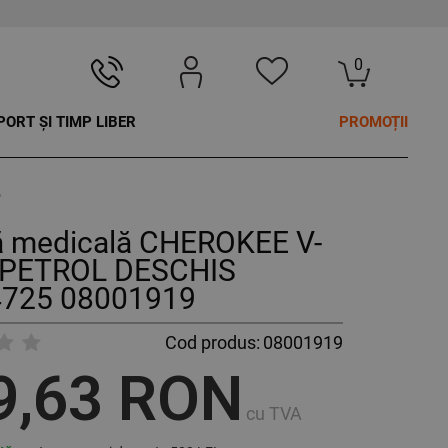
0
PORT ȘI TIMP LIBER
PROMOȚII
5
ă medicală CHEROKEE V-
PETROL DESCHIS
725 08001919
Cod produs:
08001919
9,63 RON
cu TVA