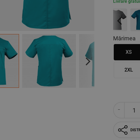
Livrare gratu
Previous
Mărimea
XS
Next
2XL
DISTR