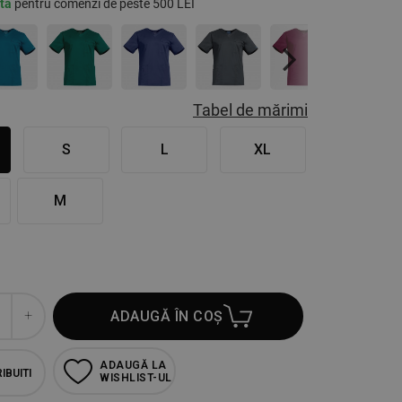
ită
pentru comenzi de peste 500 LEI
Next
Tabel de mărimi
S
L
XL
M
ADAUGĂ ÎN COȘ
ADAUGĂ LA
IBUITI
WISHLIST-UL