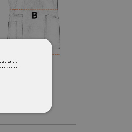
ea site-ului
vind cookie-
CŢIONALITATE