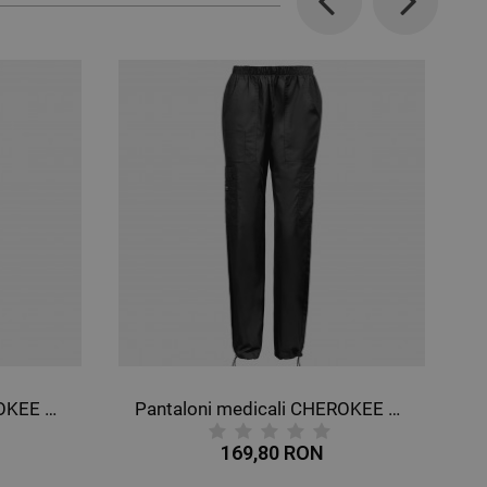
Previous
Next
Pantaloni medicali CHEROKEE MR CARGO NEGRU WWE4005
Pantaloni medicali CHEROKEE MR CARGO PETROL DESCHIS WWE4005
80 RON
169,80 RON