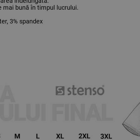
rtarea îndelungată.
e mai bună în timpul lucrului.
er, 3% spandex