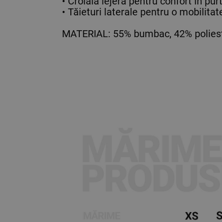
• Croială lejeră pentru confort în pu
• Tăieturi laterale pentru o mobilitat
MATERIAL: 55% bumbac, 42% poliest