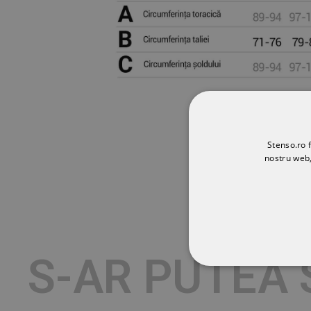
Stenso.ro f
nostru web,
S-AR PUTEA 
STRICT NECESA
NECLASIFICATE