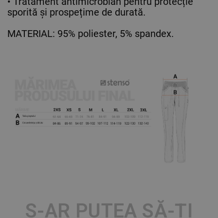
• Tratament antimicrobian pentru protecție
sporită și prospețime de durată.
MATERIAL: 95% poliester, 5% spandex.
S-AR PUTEA SĂ-ȚI