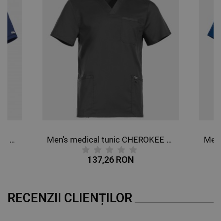
Men's medical tunic CHEROKEE V-NECK DARK BLULE WWE603.
Men's medical tunic CHEROKEE V-NECK GREY WWE670.
137,26 RON
RECENZII CLIENȚILOR