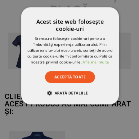
PLACĂ
Acest site web folosește
cookie-uri
Stenso.ro folosește cookie-uri pentru a
îmbunătăți experiența utilizatorului. Prin
utilizarea site-ului nostru web, sunteți de acord
cu toate cookie-urile în conformitate cu Politica
noastră privind cookie-urile.
Află mai multe
ACCEPTĂ TOATE
ARATĂ DETALIILE
CLIENȚII CARE AU CUMPĂRAT
ACEST PRODUS AU MAI CUMPĂRAT
STRICT NECESARE
ȘI:
DE PERFORMANȚĂ
DE TARGETARE