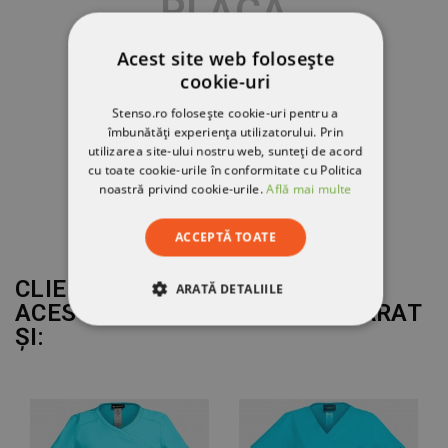
PLACĂ
Acest site web folosește
cookie-uri
Stenso.ro folosește cookie-uri pentru a
îmbunătăți experiența utilizatorului. Prin
utilizarea site-ului nostru web, sunteți de acord
cu toate cookie-urile în conformitate cu Politica
noastră privind cookie-urile.
Află mai multe
ACCEPTĂ TOATE
CLIENȚII CARE AU CUMPĂRAT
ARATĂ DETALIILE
ACEST PRODUS AU MAI CUMPĂRAT
ȘI:
STRICT NECESARE
DE PERFORMANȚĂ
DE TARGETARE