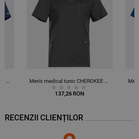
Men's medical tunic CHEROKEE V-NECK DARK BLULE WWE603.
Men's medical tunic CHEROKEE V-NECK GREY WWE670.
137,26 RON
RECENZII CLIENȚILOR