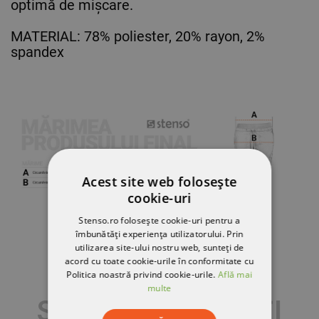
optimă de mișcare.
MATERIAL: 78% poliester, 20% rayon, 2%
spandex
Acest site web folosește
cookie-uri
Stenso.ro folosește cookie-uri pentru a
îmbunătăți experiența utilizatorului. Prin
utilizarea site-ului nostru web, sunteți de
acord cu toate cookie-urile în conformitate cu
Politica noastră privind cookie-urile.
Află mai
multe
S-AR PUTEA SĂ-ȚI