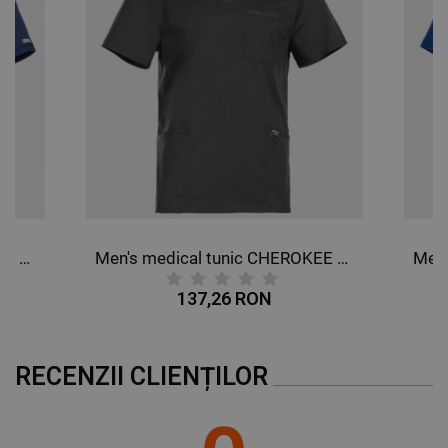
Men's medical tunic CHEROKEE V-NECK DARK BLULE WWE603.
Men's medical tunic CHEROKEE V-NECK GREY WWE670.
137,26 RON
RECENZII CLIENȚILOR