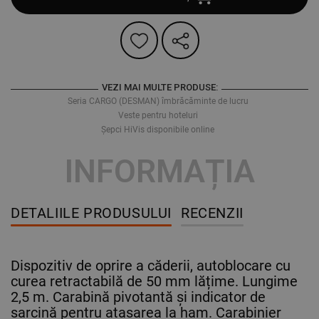
VEZI MAI MULTE PRODUSE:
Seria CARGO (DESMAN) îmbrăcăminte de lucru
Veste pentru hoteluri
Șepci HiVis disponibile online
INFORMAȚIA
DETALIILE PRODUSULUI
RECENZII
Dispozitiv de oprire a căderii, autoblocare cu
curea retractabilă de 50 mm lățime. Lungime
2,5 m. Carabină pivotantă și indicator de
sarcină pentru atașarea la ham. Carabinier