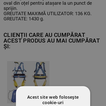
oval din oțel pentru atașare la un punct de
sprijin.
GREUTATE MAXIMĂ UTILIZATOR: 136 KG.
GREUTATE: 1430 g.
CLIENȚII CARE AU CUMPĂRAT
ACEST PRODUS AU MAI CUMPĂRAT
ȘI:
Acest site web folosește
cookie-uri