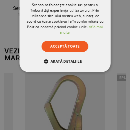
Stenso.ro folosește cookie-uri pentru a
Set pentru protecție la înălțime SEKURALT TEIDE LIGHT
îmbunătăți experiența utilizatorului. Prin
utilizarea site-ului nostru web, sunteți de
368,00 RON
acord cu toate cookie-urile în conformitate cu
Politica noastră privind cookie-urile.
Află mai
multe
ACCEPTĂ TOATE
VEZI MAI MULT DE LA
MARCA
SEKURALT
ARATĂ DETALIILE
STRICT NECESARE
EPUI
DE PERFORMANȚĂ
DE TARGETARE
DE FUNCŢIONALITATE
NECLASIFICATE