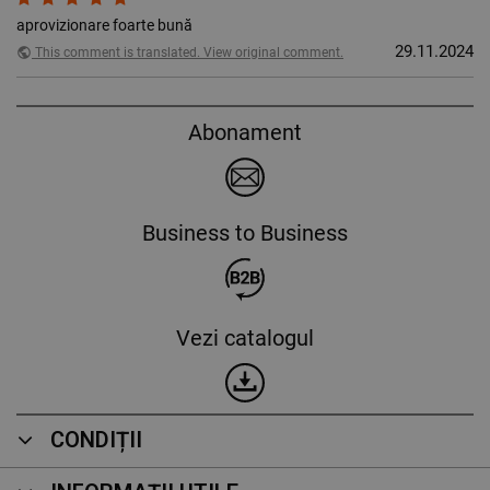
aprovizionare foarte bună
29.11.2024
public
This comment is translated. View original comment.
Abonament
Business to Business
Vezi catalogul
CONDIȚII