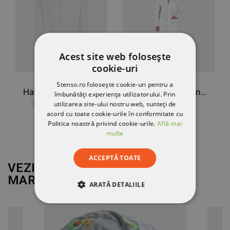
Acest site web folosește
cookie-uri
Stenso.ro folosește cookie-uri pentru a
Halat medical pentru bărbaţi SAM
Halat medical pentru bărbaţi M5
îmbunătăți experiența utilizatorului. Prin
utilizarea site-ului nostru web, sunteți de
141,99 RON
103,54 RON
acord cu toate cookie-urile în conformitate cu
Politica noastră privind cookie-urile.
Află mai
multe
ACCEPTĂ TOATE
VEZI MAI MULT DE LA
MARCA
BEUNIQUE
ARATĂ DETALIILE
STRICT NECESARE