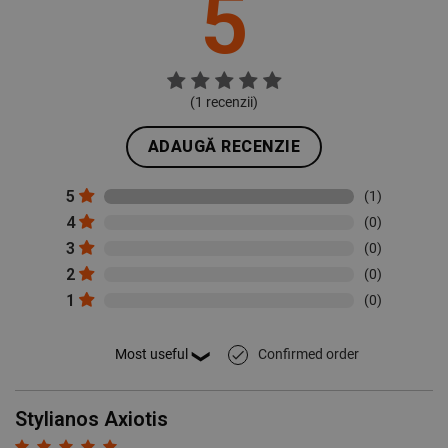
5
(
1
recenzii)
ADAUGĂ RECENZIE
5
(1)
4
(0)
3
(0)
2
(0)
1
(0)
Confirmed order
done
Stylianos Axiotis