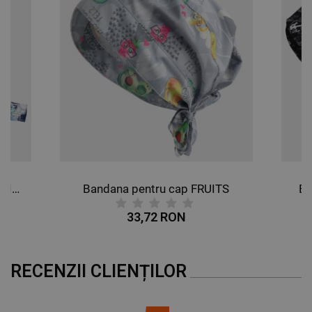
DE PERFORMANȚĂ
DE TARGETARE
DE FUNCŢIONALITATE
NECLASIFICATE
Bandana pentru cap BUTTERFLIES
Bandana pentru cap FRUITS
Ba
33,72 RON
RECENZII CLIENȚILOR