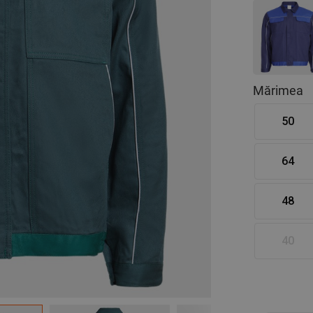
Mărimea
50
64
48
40