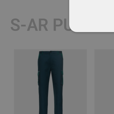
S-AR PUTEA 
STRICT NECESA
NECLASIFICATE