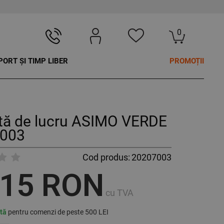
0
PORT ȘI TIMP LIBER
PROMOȚII
tă de lucru ASIMO VERDE
003
Cod produs:
20207003
,15 RON
cu TVA
ită
pentru comenzi de peste 500 LEI