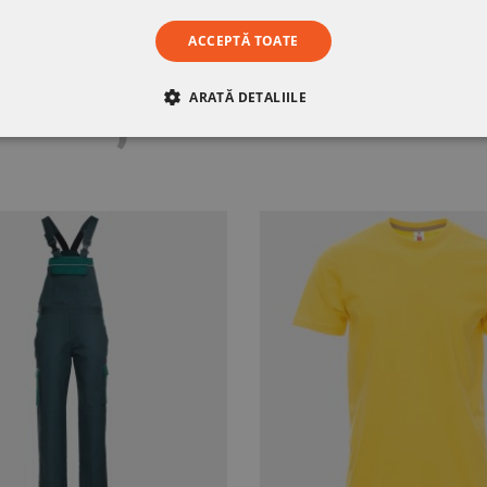
ACCEPTĂ TOATE
SĂ-ȚI PLACĂ
ARATĂ DETALIILE
RE
DE PERFORMANȚĂ
DE TARGETARE
DE FUN