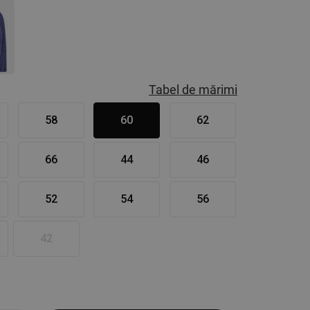
Tabel de mărimi
58
60
62
66
44
46
52
54
56
42