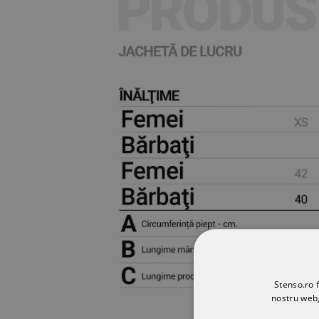
Stenso.ro f
nostru web,