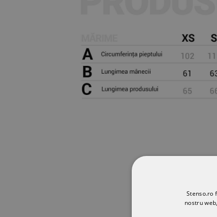
Stenso.ro f
nostru web,