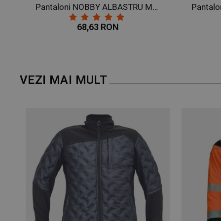
ASTRU MARIN
Pantaloni scurți de lucru VELILLA BLEUMARIN
117,74 RON
VEZI MAI MULT