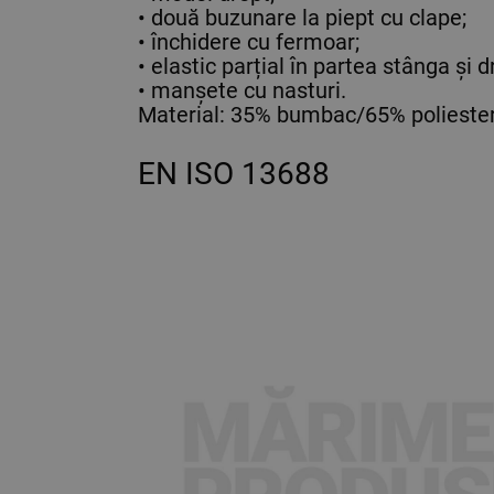
• două buzunare la piept cu clape;
• închidere cu fermoar;
• elastic parțial în partea stânga și d
• manșete cu nasturi.
Material: 35% bumbac/65% poliester
EN ISO 13688