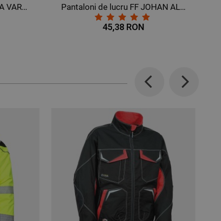
Pantaloni de lucru FF JOHAN ALBASTRU MARIN
Șapcă cu cozoroc VELILLA BLUEMARIN
15,38 RON
Previous
Next