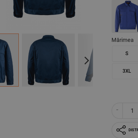
Mărimea
S
Next
3XL
DISTR