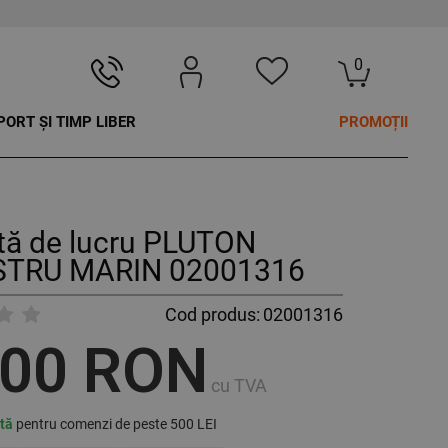
0
PORT ȘI TIMP LIBER
PROMOȚII
tă de lucru PLUTON
TRU MARIN 02001316
Cod produs:
02001316
,00 RON
cu TVA
ită
pentru comenzi de peste 500 LEI