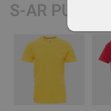
S-AR PUTEA 
STRICT NECESA
NECLASIFICATE