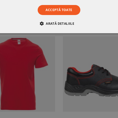
SĂ-ȚI PLACĂ
ACCEPTĂ TOATE
ARATĂ DETALIILE
RE
DE PERFORMANȚĂ
DE TARGETARE
DE FUN