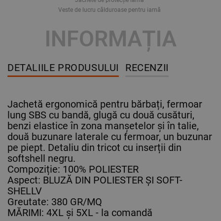
Veste de lucru călduroase pentru iarnă
INFORMAȚIA
DETALIILE PRODUSULUI
RECENZII
Jachetă ergonomică pentru bărbați, fermoar
lung SBS cu bandă, glugă cu două cusături,
benzi elastice în zona manșetelor și în talie,
două buzunare laterale cu fermoar, un buzunar
pe piept. Detaliu din tricot cu inserții din
softshell negru.
Compoziție: 100% POLIESTER
Aspect: BLUZĂ DIN POLIESTER ȘI SOFT-
SHELLV
Greutate: 380 GR/MQ
MĂRIMI: 4XL și 5XL - la comandă