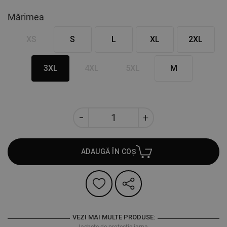
Mărimea
XS
S
L
XL
2XL
3XL
4XL
5XL
M
ADAUGĂ ÎN COȘ
VEZI MAI MULTE PRODUSE:
Jachete de protecție iarna