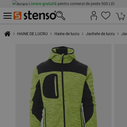
Livrare gratuită
pentru comenzi de peste 500 LEI
0
HAINE DE LUCRU
Haine de lucru
Jachete de lucru
Ja