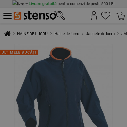
Livrare gratuită
pentru comenzi de peste 500 LEI
0
HAINE DE LUCRU
Haine de lucru
Jachete de lucru
JAN
ULTIMELE BUCĂȚI