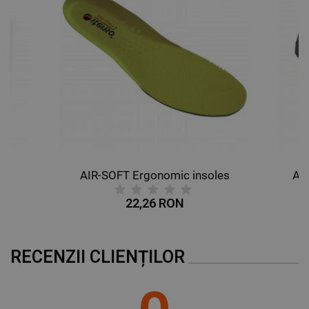
DE FUNCŢIONALITATE
NECLASIFICATE
AIR-SOFT Ergonomic insoles
AL
22,26 RON
RECENZII CLIENȚILOR