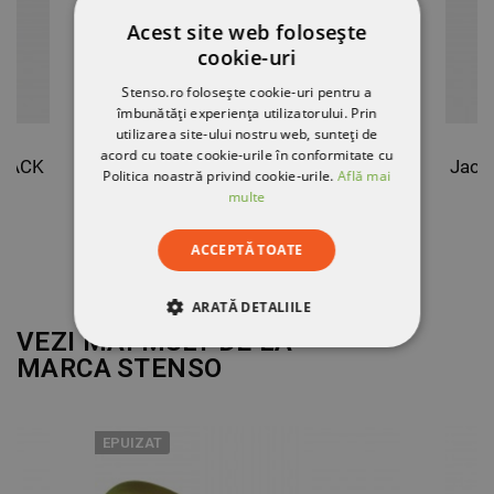
Acest site web folosește
cookie-uri
Stenso.ro folosește cookie-uri pentru a
îmbunătăți experiența utilizatorului. Prin
utilizarea site-ului nostru web, sunteți de
acord cu toate cookie-urile în conformitate cu
BLACK
Jachetă softshell PRISMA SOFTSHELL 2.0 ALBASTRU NEGRU/ÎNCHIS
Politica noastră privind cookie-urile.
Află mai
multe
202,93 RON
ACCEPTĂ TOATE
ARATĂ DETALIILE
VEZI MAI MULT DE LA
STRICT NECESARE
MARCA
STENSO
DE PERFORMANȚĂ
EPUIZAT
DE TARGETARE