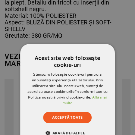
la piept. Detaliu din tricot cu inserții din
softshell negru.
Material: 100% POLIESTER
Aspect: BLUZĂ DIN POLIESTER ȘI SOFT-
SHELLV
Greutate: 380 GR/MQ
VEZI MAI MULT DE LA
Acest site web folosește
MARCA
PAYPER
cookie-uri
Stenso.ro folosește cookie-uri pentru a
îmbunătăți experiența utilizatorului. Prin
utilizarea site-ului nostru web, sunteți de
acord cu toate cookie-urile în conformitate cu
Politica noastră privind cookie-urile.
Află mai
multe
ACCEPTĂ TOATE
ARATĂ DETALIILE