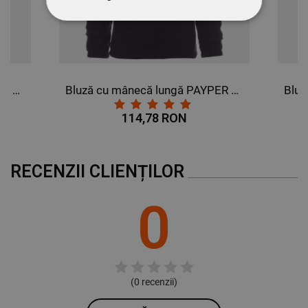
STRICT NECESARE
DE PERFORMANȚĂ
Bluză cu mânecă lungă PAYPER DOLOMITI+ GRI INCHIS
Bluză cu mânecă lungă PAYPER DOLOMITI+ NEGRU
DE TARGETARE
114,78 RON
DE FUNCŢIONALITATE
NECLASIFICATE
RECENZII CLIENȚILOR
0
(
0
recenzii)