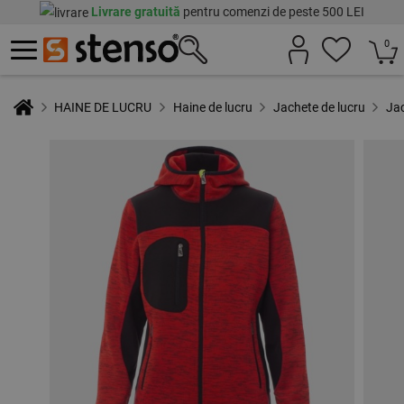
Livrare gratuită
pentru comenzi de peste 500 LEI
0
HAINE DE LUCRU
Haine de lucru
Jachete de lucru
Ja