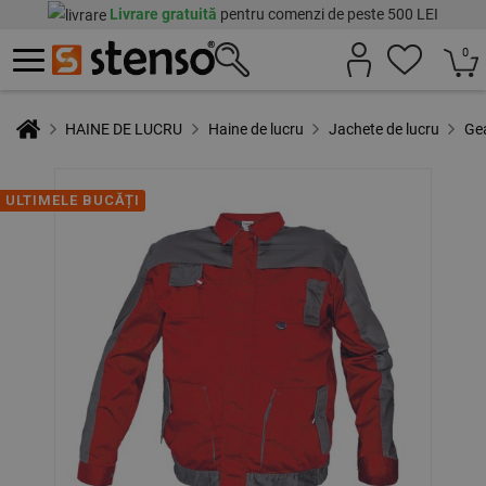
Livrare gratuită
pentru comenzi de peste 500 LEI
0
HAINE DE LUCRU
Haine de lucru
Jachete de lucru
Ge
ULTIMELE BUCĂȚI