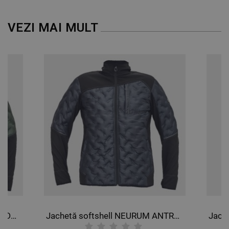
DE PERFORMANȚĂ
VEZI MAI MULT
DE TARGETARE
DE FUNCŢIONALITATE
NECLASIFICATE
Jachetă softshell NEURUM VERDE ÎNCHIS
Jachetă softshell NEURUM ANTRACIT