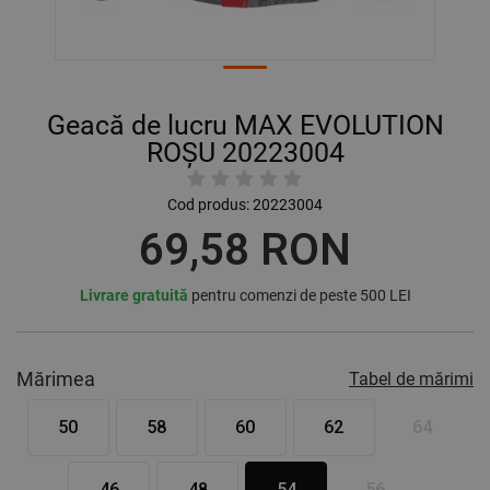
Geacă de lucru MAX EVOLUTION
ROȘU 20223004
Cod produs:
20223004
69,58 RON
Livrare gratuită
pentru comenzi de peste 500 LEI
Mărimea
Tabel de mărimi
50
58
60
62
64
46
48
54
56