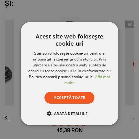
ȘI:
EPUI
Acest site web folosește
cookie-uri
Stenso.ro folosește cookie-uri pentru a
îmbunătăți experiența utilizatorului. Prin
utilizarea site-ului nostru web, sunteți de
acord cu toate cookie-urile în conformitate cu
Politica noastră privind cookie-urile.
Află mai
multe
ACCEPTĂ TOATE
ARATĂ DETALIILE
Pantofi de protecție FAST LOW S1 SRC
Jachetă de lucru PRIMO GRI
Ja
STRICT NECESARE
45,38 RON