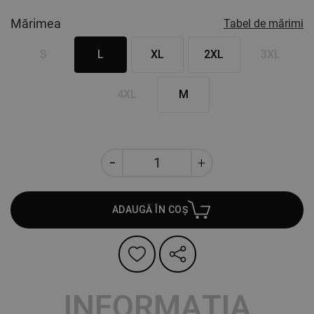
Mărimea
Tabel de mărimi
S
L
XL
2XL
3XL
4XL
M
ADAUGĂ ÎN COȘ
INFORMAȚIA