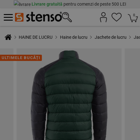
Livrare gratuită
pentru comenzi de peste 500 LEI
0
HAINE DE LUCRU
Haine de lucru
Jachete de lucru
Ja
ULTIMELE BUCĂȚI